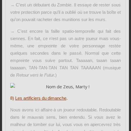
→ C’est un débutant du Zombie. Il essaye de rester sous
votre protection parce qu’il a oublié où se trouve la boîte et
qu’on pouvait racheter des munitions sur les murs.
→ C’est encore la faille spatio-temporelle qui fait des
siennes. En fait, ce n’est pas un autre joueur mais vous-
même, une empreinte de votre personnage restée
quelques secondes dans le passé. Normal que cette
empreinte vous suive partout. Taaaaan, taaan taaan
taaaaan, TAN-TAN-TAN TAN TAN TAAAAAN (musique
de
Retour vers le Futur
.)
8)
Les
artificiers du dimanche
.
Nous avons ici affaire à un joueur redoutable. Redoutable
dans le mauvais sens, bien entendu. Si vous avez le
malheur de tomber sur lui, vous vous en apercevrez très