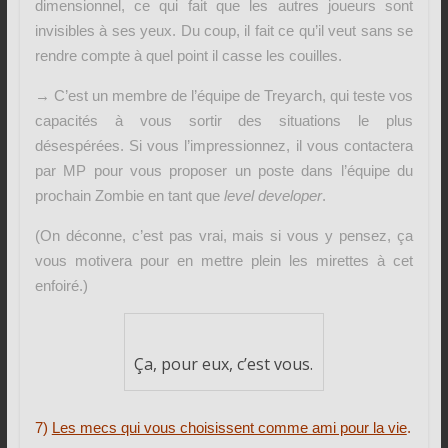
dimensionnel, ce qui fait que les autres joueurs sont
invisibles à ses yeux. Du coup, il fait ce qu’il veut sans se
rendre compte à quel point il casse les couilles.
→ C’est un membre de l’équipe de Treyarch, qui teste vos
capacités à vous sortir des situations le plus
désespérées. Si vous l’impressionnez, il vous contactera
par MP pour vous proposer un poste dans l’équipe du
prochain Zombie en tant que
level developer
.
(On déconne, c’est pas vrai, mais si vous y pensez, ça
vous motivera pour en mettre plein les mirettes à cet
enfoiré.)
Ça, pour eux, c’est vous.
7)
Les mecs
qui vous choisissent comme ami pour la vie
.