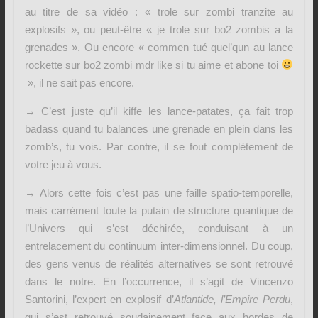
au titre de sa vidéo : « trole sur zombi tranzite au
explosifs », ou peut-être « je trole sur bo2 zombis a la
grenades ». Ou encore « commen tué quel’qun au lance
rockette sur bo2 zombi mdr like si tu aime et abone toi
», il ne sait pas encore.
→ C’est juste qu’il kiffe les lance-patates, ça fait trop
badass quand tu balances une grenade en plein dans les
zomb’s, tu vois. Par contre, il se fout complètement de
votre jeu à vous.
→ Alors cette fois c’est pas une faille spatio-temporelle,
mais carrément toute la putain de structure quantique de
l’Univers qui s’est déchirée, conduisant à un
entrelacement du continuum inter-dimensionnel. Du coup,
des gens venus de réalités alternatives se sont retrouvé
dans le notre. En l’occurrence, il s’agit de Vincenzo
Santorini, l’expert en explosif d’
Atlantide, l’Empire Perdu
,
qui s’est retrouvé soudainement face aux hordes de