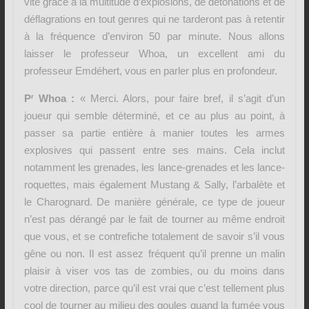
vite grâce à la multitude d’explosions, de détonations et de
déflagrations en tout genres qui ne tarderont pas à retentir
à la fréquence d’environ 50 par minute. Nous allons
laisser le professeur Whoa, un excellent ami du
professeur Emdéhert, vous en parler plus en profondeur.
r
P
Whoa :
« Merci. Alors, pour faire bref, il s’agit d’un
joueur qui semble déterminé, et ce au plus au point, à
passer sa partie entière à manier toutes les armes
explosives qui passent entre ses mains. Cela inclut
notamment les grenades, les lance-grenades et les lance-
roquettes, mais également Mustang & Sally, l’arbalète et
le Charognard. De manière générale, ce type de joueur
n’est pas dérangé par le fait de tourner au même endroit
que vous, et se contrefiche totalement de savoir s’il vous
gêne ou non. Il est assez fréquent qu’il prenne un malin
plaisir à viser vos tas de zombies, ou du moins dans
votre direction, parce qu’il est vrai que c’est tellement plus
cool de tourner au milieu des goules quand la fumée vous