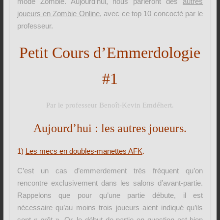
mode Zombie. Aujourd’hui, nous parleront des
autres
joueurs en
Zombie Online
, avec ce top 10 concocté par le
professeur.
Petit Cours d’Emmerdologie
#1
Par le professeur Benoît-Kevin Emdéhert.
Aujourd’hui : les autres joueurs.
1)
Les
mecs en
doubles-manettes AFK
.
C’est un cas d’emmerdement très fréquent qu’on
rencontre exclusivement dans les salons d’avant-partie.
Rappelons que pour qu’une partie débute, il est
nécessaire qu’au moins trois joueurs aient indiqué qu’ils
sont « prêt ». Or, le début de partie en question est bien