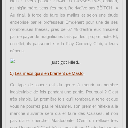
Hein ? T’veux passer ? BAH TU PASSES PAS, ahaaah,
azi niq’ta mère, tiens t’es mort, j’te rivaïve pas BÈÏTCH ! »
Au final, à force de faire les malins et selon une étude
entreprise par le professeur Emdéhert pour une de ses
nombreuses thèses, près de 67 % d’entre eux finissent
par se payer de magnifiques fails par leur propre faute. Et,
en effet, ils passeront sur la Play Comedy Club, à leurs
dépens.
5)
Les mecs qui s’en branlent de Masto
.
Ce type de joueur est du genre à mourir un nombre
incalculable de fois pendant une partie. Pourquoi ? C’est
très simple. La première fois qu’il tombera à terre et que
vous ne pourrez pas le réanimer, son premier réflexe à la
manche suivante sera d’aller faire des Caisses, et non
pas d’aller chercher Mastodonte. C’est un réflexe très
con. Pourquoi ? C’est très simple. Avec Mastodonte mais