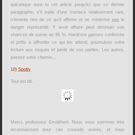
quiconque aura lu cet article jusqu’ici que ce dernier
paragraphe, s’il traite d’une menace relativement rare,
n’invente rien de ce qu’il affirme et ne minimise
pas
le
danger représenté. Y avoir affaire peut diminuer vos
chances de survie de 95 %.
Hardcore gamers
confirmés
et prêts à affronter ce qui les attend, poursuivez votre
lecture aux risques et périls de vos parties. Les autres,
passez votre chemin…
10)
Spotty
Tout est dit.
Merci, professeur Emdéhert. Nous vous sommes très
reconnaissant pour ces conseils avisés, et nous