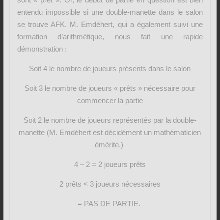
entendu impossible si une double-manette dans le salon
se trouve AFK. M. Emdéhert, qui a également suivi une
formation d’arithmétique, nous fait une rapide
démonstration :
Soit 4 le nombre de joueurs présents dans le salon
Soit 3 le nombre de joueurs « prêts » nécessaire pour
commencer la partie
Soit 2 le nombre de joueurs représentés par la double-
manette (M. Emdéhert est décidément un mathématicien
émérite.)
4 – 2 = 2 joueurs prêts
2 prêts < 3 joueurs nécessaires
= PAS DE PARTIE.