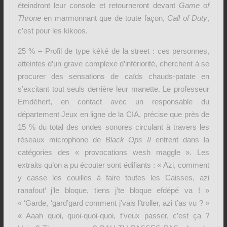
éteindront leur console et retourneront devant
Game of
Throne
en marmonnant que de toute façon,
Call of Duty
,
c’est pour les kikoos.
25 % – Profil de type kéké de la street : ces personnes,
atteintes d’un grave complexe d’infériorité, cherchent à se
procurer des sensations de caïds chauds-patate en
s’excitant tout seuls derrière leur manette. Le professeur
Emdéhert, en contact avec un responsable du
département Jeux en ligne de la CIA, précise que près de
15 % du total des ondes sonores circulant à travers les
réseaux microphone de
Black Ops II
entrent dans la
catégories des « provocations wesh maggle ». Les
extraits qu’on a pu écouter sont édifiants : « Azi, comment
y casse les couilles à faire toutes les Caisses, azi
ranafout’ j’le bloque, tiens j’te bloque efdépé va ! »
« ‘Garde, ‘gard’gard comment j’vais l’troller, azi t’as vu ? »
« Aaah quoi, quoi-quoi-quoi, t’veux passer, c’est ça ?