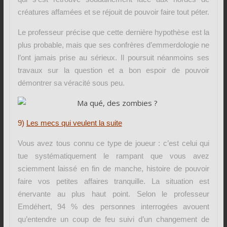
créatures affamées et se réjouit de pouvoir faire tout péter.
Le professeur précise que cette dernière hypothèse est la
plus probable, mais que ses confrères d’emmerdologie ne
l’ont jamais prise au sérieux. Il poursuit néanmoins ses
travaux sur la question et a bon espoir de pouvoir
démontrer sa véracité sous peu.
9)
Les mecs
qui veu
lent
la suite
Vous avez tous connu ce type de joueur : c’est celui qui
tue systématiquement le rampant que vous avez
sciemment laissé en fin de manche, histoire de pouvoir
faire vos petites affaires tranquille. La situation est
énervante au plus haut point. Selon le professeur
Emdéhert, 94 % des personnes interrogées avouent
qu’entendre un coup de feu suivi d’un changement de