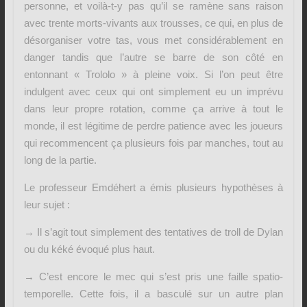
personne, et voilà-t-y pas qu’il se ramène sans raison
avec trente morts-vivants aux trousses, ce qui, en plus de
désorganiser votre tas, vous met considérablement en
danger tandis que l’autre se barre de son côté en
entonnant « Trololo » à pleine voix. Si l’on peut être
indulgent avec ceux qui ont simplement eu un imprévu
dans leur propre rotation, comme ça arrive à tout le
monde, il est légitime de perdre patience avec les joueurs
qui recommencent ça plusieurs fois par manches, tout au
long de la partie.
Le professeur Emdéhert a émis plusieurs hypothèses à
leur sujet :
→ Il s’agit tout simplement des tentatives de troll de Dylan
ou du kéké évoqué plus haut.
→ C’est encore le mec qui s’est pris une faille spatio-
temporelle. Cette fois, il a basculé sur un autre plan