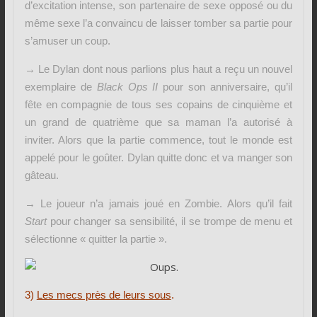
d’excitation intense, son partenaire de sexe opposé ou du
même sexe l’a convaincu de laisser tomber sa partie pour
s’amuser un coup.
→ Le Dylan dont nous parlions plus haut a reçu un nouvel
exemplaire de
Black Ops II
pour son anniversaire, qu’il
fête en compagnie de tous ses copains de cinquième et
un grand de quatrième que sa maman l’a autorisé à
inviter. Alors que la partie commence, tout le monde est
appelé pour le goûter. Dylan quitte donc et va manger son
gâteau.
→ Le joueur n’a jamais joué en Zombie. Alors qu’il fait
Start
pour changer sa sensibilité, il se trompe de menu et
sélectionne « quitter la partie ».
3)
Les mecs près de leurs sous
.