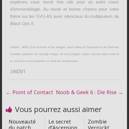
espérons vous revoir très vite pour un autre cours
d’emmerdologie. Au revoir et bonne chance pour votre
thèse sur les SVU-AS avec silencieux du multijoueurs de
Black Ops II
.
Crédits : ND01 pour le texte et les images, sauf celles de Futurama et de l’Homme
Invisible, piquées sur Google Image. Si vous plagiez, Dylan viendra dans votre lit
ce soir pour vous proposer un duel de quickscopes.
ND01
←
Point of Contact
Noob & Geek 6 : Die Rise
→
Vous pourrez aussi aimer
Nouveauté
Le secret
Zombie
du patch
d’Ascension
Verrückt