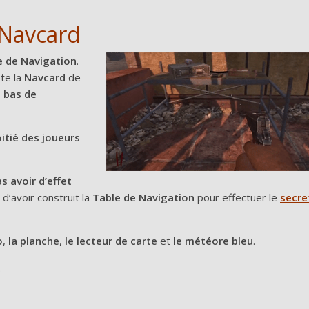
 Navcard
e de Navigation
.
pte la
Navcard
de
 bas de
itié des joueurs
s avoir d’effet
d’avoir construit la
Table de Navigation
pour effectuer le
secre
o
,
la planche
,
le lecteur de carte
et
le météore bleu
.
.