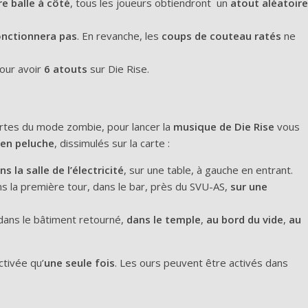
e balle à côté
, tous les joueurs obtiendront
un
atout aléatoire
onctionnera pas
. En revanche, les
coups de couteau ratés
ne
pour avoir
6 atouts
sur Die Rise.
rtes du mode zombie, pour lancer la
musique de Die Rise
vous
 en peluche
, dissimulés sur la carte :
ns la salle de l’électricité
, sur une table, à gauche en entrant.
s la première tour, dans le bar, près du SVU-AS,
sur une
dans le bâtiment retourné,
dans le temple
,
au bord du vide
,
au
ctivée qu’
une seule fois
. Les ours peuvent être activés dans