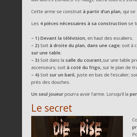
Cette arme se construit
à partir d’un plan
, qui se
Les
4 pièces nécessaires à sa construction
se t
– 1)
Devant la télévision
, en haut des escaliers.
– 2)
Soit
à droite du plan
,
dans une cage
; soit à
sur une table
.
– 3)
Soit dans la
salle du courant
,sur une table p
ascenseurs; soit
à coté du frigo,
sur le plan de tra
– 4)
Soit
sur un baril
, juste en bas de l’escalier; so
près des douches.
Un seul joueur
pourra avoir l’arme. Lorsqu’il la
per
Le secret
Co
pr
Po