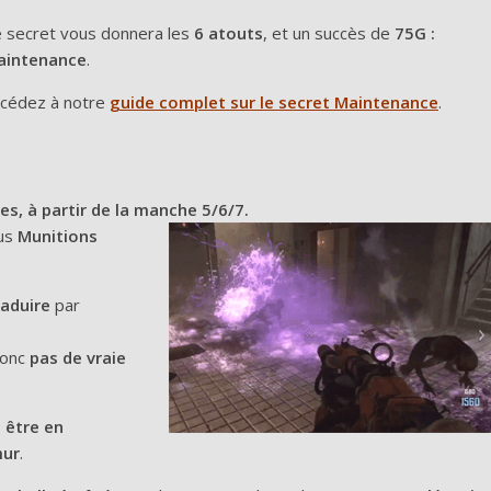
 secret vous donnera les
6 atouts
, et un succès de
75G :
aintenance
.
cédez à notre
guide complet sur le secret Maintenance
.
es, à partir de la manche 5/6/7.
nus
Munitions
raduire
par
 donc
pas de vraie
 être en
mur
.