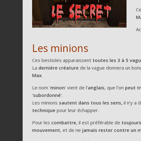
Ce
M
Ac
Les minions
Ces bestioles apparaissent
toutes les 3 à 5 vagu
La
dernière créature
de la vague donnera un bo
Max
.
Le nom ‘
minon
‘ vient de l’
anglais
, que l’on
peut t
‘
subordonné
‘.
Les minions
sautent dans tous les sens,
il n’y a
technique
pour leur échapper.
Pour les
combattre
, il est préférable de
toujours
mouvement
, et de ne
jamais rester contre un 