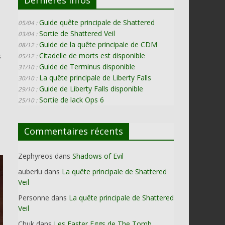
Guide quête principale de Shattered
05/04 :
Sortie de Shattered Veil
03/04 :
Guide de la quête principale de CDM
08/12 :
Citadelle de morts est disponible
s
05/12 :
Guide de Terminus disponible
31/10 :
La quête principale de Liberty Falls
30/10 :
Guide de Liberty Falls disponible
29/10 :
Sortie de lack Ops 6
25/10 :
Commentaires récents
Zephyreos
dans
Shadows of Evil
auberlu
dans
La quête principale de Shattered
Veil
Personne
dans
La quête principale de Shattered
Veil
Chuk
dans
Les Easter Eggs de The Tomb