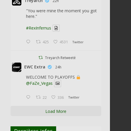
Treyarch
22h
"You were mine the moment you got
here."
#RexInfernus
425
4531
Twitter
Treyarch Retweeté
EWC Extra
24h
WELCOME TO PLAYOFFS
@FaZe_Vegas
22
336
Twitter
Load More
Dernières infos