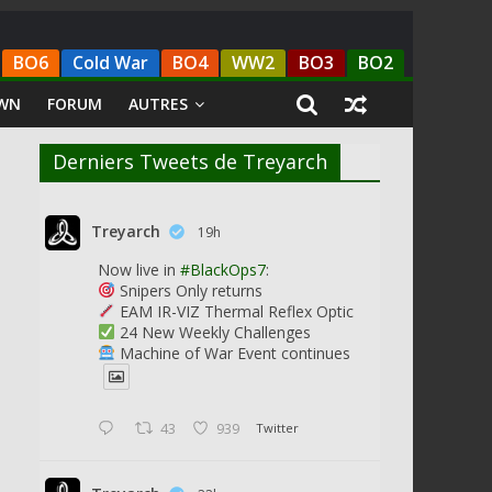
BO6
Cold War
BO4
WW2
BO3
BO2
WN
FORUM
AUTRES
Derniers Tweets de Treyarch
Treyarch
19h
Now live in
#BlackOps7
:
Snipers Only returns
EAM IR-VIZ Thermal Reflex Optic
24 New Weekly Challenges
Machine of War Event continues
43
939
Twitter