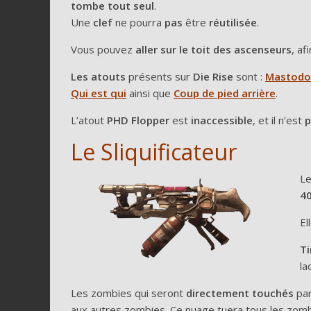
tombe tout seul
.
Une
clef
ne pourra
pas
être
réutilisée
.
Vous pouvez
aller sur le toit des ascenseurs
, af
Les atouts
présents sur
Die Rise
sont :
Mastodo
Qui est qui
ainsi que
Coup de pied arrière
.
L’atout
PHD Flopper
est
inaccessible
, et il n’est
p
Le Sliquificateur
L
4
El
Ti
la
Les zombies qui seront
directement touchés
par
aux autres zombies. Ce nuage tuera tous les zom