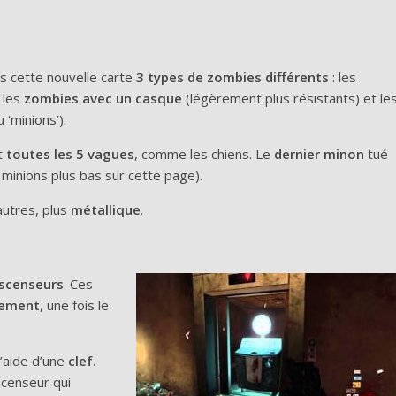
 cette nouvelle carte
3 types de zombies différents
: les
, les
zombies avec un casque
(légèrement plus résistants) et le
u ‘minions’).
t
toutes les 5 vagues
, comme les chiens. Le
dernier minon
tué
 minions plus bas sur cette page).
utres, plus
métallique
.
scenseurs
. Ces
ement
, une fois le
l’aide d’une
clef.
ascenseur qui