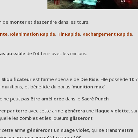
in de
monter
et
descendre
dans les tours.
nte
,
Réanimation Rapide
,
Tir Rapide
,
Rechargement Rapide
,
as possible
de l’obtenir avec les minions.
e
Sliquificateur
est l’arme spéciale de
Die Rise
. Elle possède
10 /
0
munitions, et bénéficie du bonus ‘
munition max
‘.
le ne peut
pas être améliorée
dans le
Sacré Punch
.
rer par terre
avec cette arme
générera
une
flaque violette
, sur
quelle les zombies et les joueurs
glisseront
.
 cette arme
généreront un nuage violet
, qui se
transmettra
bies
en un coup
,
jusqu’à la vague 100
.