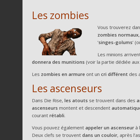
Les zombies
Vous trouverez dans
zombies normaux
‘
singes-golums
‘ (o
Les minions arriven
donnera des munitions
(voir la partie dédiée aux
Les
zombies en armure
ont un
cri différent
des a
Les ascenseurs
Dans Die Rise,
les atouts
se trouvent dans des
a
ascenseurs
montent et descendent
automatiqu
courant
rétabli
.
Vous pouvez également
appeler un ascenseur
à 
Deux clefs se trouvent
dans un couloir
, après l’