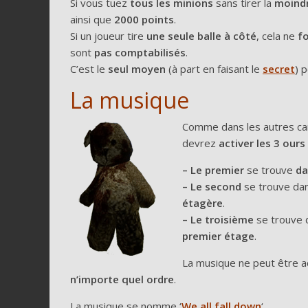
Si vous tuez
tous les minions
sans tirer la
moindr
ainsi que
2000 points
.
Si un joueur tire
une seule balle à côté
, cela ne
f
sont
pas comptabilisés
.
C’est le
seul moyen
(à part en faisant le
secret
) 
La musique
Comme dans les autres ca
devrez
activer les 3 ours
–
Le premier
se trouve
da
– Le second
se trouve dan
étagère
.
– Le troisième
se trouve 
premier étage
.
La musique ne peut être a
n’importe quel ordre
.
La musique se nomme ‘
We all fall down
‘.