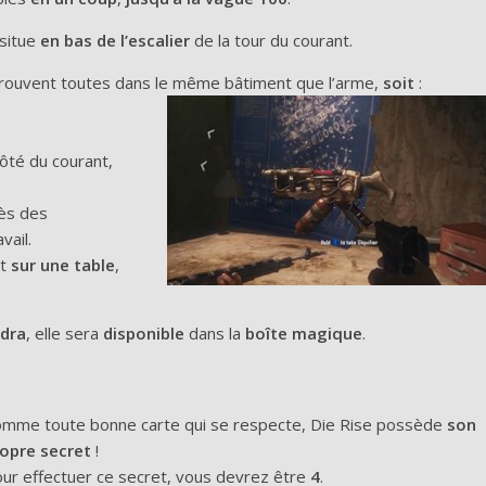
 situe
en bas de l’escalier
de la tour du courant.
rouvent toutes dans le même bâtiment que l’arme,
soit
:
 côté du courant,
rès des
vail.
it
sur une table
,
dra
, elle sera
disponible
dans la
boîte magique
.
mme toute bonne carte qui se respecte, Die Rise possède
son
opre secret
!
ur effectuer ce secret, vous devrez être
4
.