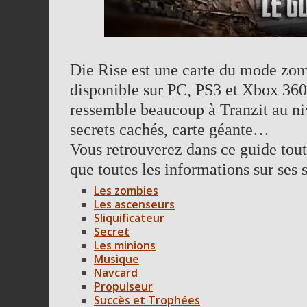
Die Rise est une carte du mode zom
disponible sur PC, PS3 et Xbox 36
ressemble beaucoup à Tranzit au niv
secrets cachés, carte géante…
Vous retrouverez dans ce guide tout 
que toutes les informations sur ses s
Les zombies
Les ascenseurs
Sliquificateur
Secret
Les minions
Musique
Navcard
Propulseur
Succès et Trophées