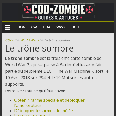
COD
BO6
CW
BO4
WW2
BO3
Zombie
COD-Z
>>
World War 2
>>
Le trône sombre
Le trône sombre
Guides
et
Le trône sombre
est la troisième carte zombie de
astuces
World War 2, qui se passe à Berlin. Cette carte fait
pour
partie du deuxième DLC « The War Machine », sorti le
le
10 Avril 2018 sur PS4 et le 10 Mai sur les autres
mode
supports.
zombie
Retrouvez tout ce qu’il faut savoir :
de
Call
Obtenir l’arme spéciale et débloquer
of
l’améliorateur
Débloquer les armes de mêlée
Duty
Le secret principal