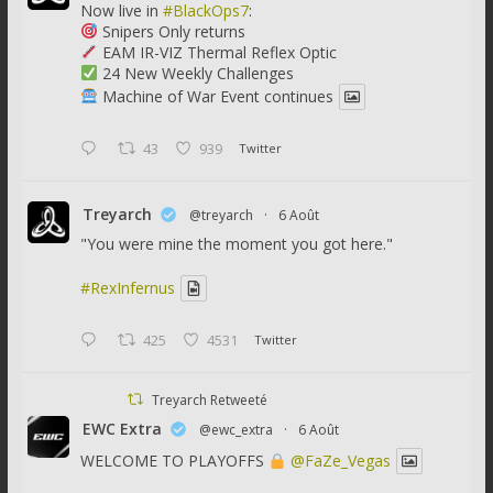
Now live in
#BlackOps7
:
Snipers Only returns
EAM IR-VIZ Thermal Reflex Optic
24 New Weekly Challenges
Machine of War Event continues
43
939
Twitter
Treyarch
@treyarch
·
6 Août
"You were mine the moment you got here."
#RexInfernus
425
4531
Twitter
Treyarch Retweeté
EWC Extra
@ewc_extra
·
6 Août
WELCOME TO PLAYOFFS
@FaZe_Vegas