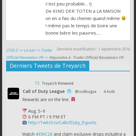
c’est peu probable… !)
De KINO DER TOTEN a LA MAISON
on en a fais du chemin quand même
! même pas le temps de boire une
bonne bière les pauvres….
Dernière modification : 1 septembre 2016
COD-Z
>>
Le bar
>>
Trailer
Officiel Revelation FR
>>
Répondre à : Trailer Officiel Revelation FR
Derniers Tweets de Treyarch
Treyarch Retweeté
Call of Duty League
@codleague
·
4 Août
Rewards are on the line.
Aug. 5–9
6 PM PT / 9 PM ET
http://Twitch.tv/CallofDuty_Esports
Watch
#EWC26
and claim exclusive drops including a