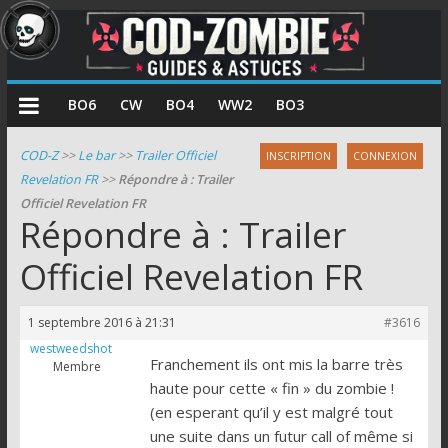
COD
BO6
CW
BO4
WW2
BO3
Zombie
COD-Z
>>
Le bar
>>
Trailer Officiel
INSCRIPTION
CONNEXION
Revelation FR
>>
Répondre à : Trailer
Guides
Officiel Revelation FR
et
Répondre à : Trailer
astuces
pour
Officiel Revelation FR
le
mode
1 septembre 2016 à 21:31
#3616
zombie
westweedshot
de
Franchement ils ont mis la barre très
Membre
Call
haute pour cette « fin » du zombie !
of
(en esperant qu’il y est malgré tout
Duty
une suite dans un futur call of même si