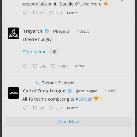
weapon blueprint, Double XP, and more.
81
638
Twitter
Treyarch
@treyarch
·
4 Août
They're hungry.
#RexInfernus
544
10487
Twitter
Treyarch Retweeté
Call of Duty League
@codleague
·
3 Août
All 16 teams competing at
#EWC26
20
333
Twitter
Load More