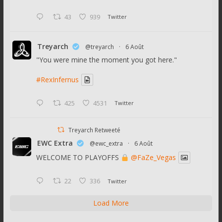
43
939
Twitter
Treyarch
@treyarch
·
6 Août
"You were mine the moment you got here."
#RexInfernus
425
4531
Twitter
Treyarch Retweeté
EWC Extra
@ewc_extra
·
6 Août
WELCOME TO PLAYOFFS
@FaZe_Vegas
22
336
Twitter
Load More