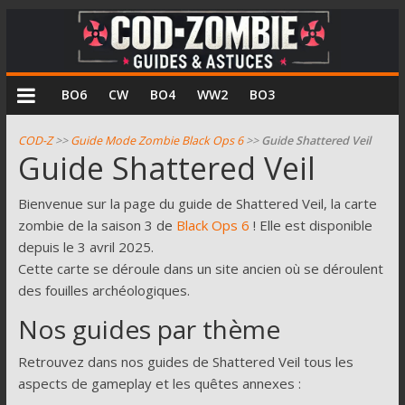
COD
BO6
CW
BO4
WW2
BO3
Zombie
COD-Z
>>
Guide Mode Zombie Black Ops 6
>>
Guide Shattered Veil
Guide Shattered Veil
Guides
et
Bienvenue sur la page du guide de Shattered Veil, la carte
astuces
zombie de la saison 3 de
Black Ops 6
! Elle est disponible
pour
depuis le 3 avril 2025.
le
Cette carte se déroule dans un site ancien où se déroulent
mode
des fouilles archéologiques.
zombie
Nos guides par thème
de
Call
Retrouvez dans nos guides de Shattered Veil tous les
of
aspects de gameplay et les quêtes annexes :
Duty