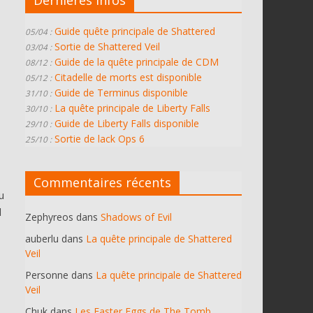
Guide quête principale de Shattered
05/04 :
Sortie de Shattered Veil
03/04 :
Guide de la quête principale de CDM
08/12 :
Citadelle de morts est disponible
05/12 :
Guide de Terminus disponible
31/10 :
La quête principale de Liberty Falls
30/10 :
Guide de Liberty Falls disponible
29/10 :
Sortie de lack Ops 6
25/10 :
Commentaires récents
u
l
Zephyreos
dans
Shadows of Evil
auberlu
dans
La quête principale de Shattered
Veil
Personne
dans
La quête principale de Shattered
Veil
Chuk
dans
Les Easter Eggs de The Tomb