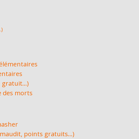
…)
 élémentaires
entaires
 gratuit…)
le des morts
masher
 maudit, points gratuits…)