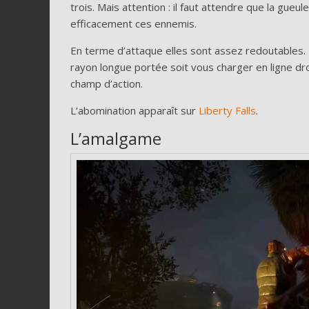
trois. Mais attention : il faut attendre que la gueu
efficacement ces ennemis.
En terme d’attaque elles sont assez redoutables. E
rayon longue portée soit vous charger en ligne dro
champ d’action.
L’abomination apparaît sur
Liberty Falls
.
L’amalgame