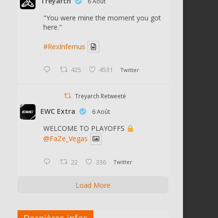
Treyarch
6 Août
"You were mine the moment you got
here."
#RexInfernus
425
4531
Twitter
Treyarch Retweeté
EWC Extra
6 Août
WELCOME TO PLAYOFFS
@FaZe_Vegas
22
336
Twitter
Load More
Dernières infos