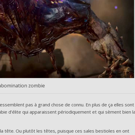
abomination zombie
ressemblent pas à grand chose de connu. En plus de ça elles sont
mbie d’élite qui apparaissent périodiquement et qui sèment bien l
la tête. Ou plutôt les têtes, puisque ces sales bestioles en ont