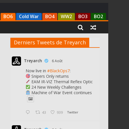
BO6
Cold War
BO4
WW2
BO3
BO2
Derniers Tweets de Treyarch
Treyarch
6 Août
Now live in
#BlackOps7
:
Snipers Only returns
EAM IR-VIZ Thermal Reflex Optic
24 New Weekly Challenges
Machine of War Event continues
43
939
Twitter