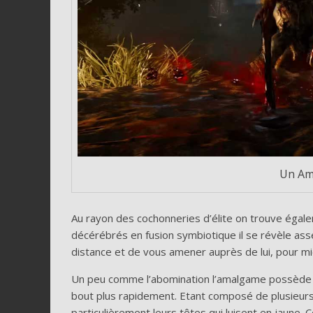
Un Am
Au rayon des cochonneries d’élite on trouve éga
décérébrés en fusion symbiotique il se révèle ass
distance et de vous amener auprès de lui, pour m
Un peu comme l’abomination l’amalgame possède plu
bout plus rapidement. Etant composé de plusieurs z
particulièrement leurs têtes qui luisent en jaune