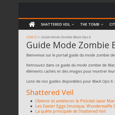
COD
SHATTERED VEIL
THE TOMB
CI
Zombie
COD-Z
>>
Guide Mode Zombie Black Ops 6
Guide Mode Zombie B
Guides
et
Bienvenue sur le portail guide du mode zombie de
astuces
Retrouvez dans ce guide du mode zombie de Black 
pour
éléments cachés et des images pour montrer leu
le
mode
Liste de nos guides disponibles pour Black Ops 6 :
zombie
Shattered Veil
de
Call
Obtenir et améliorer le Pistolet-laser Mar
of
Les Easter Eggs (musique, Wunderwaffe 
Duty
La quête principale de Shattered Veil