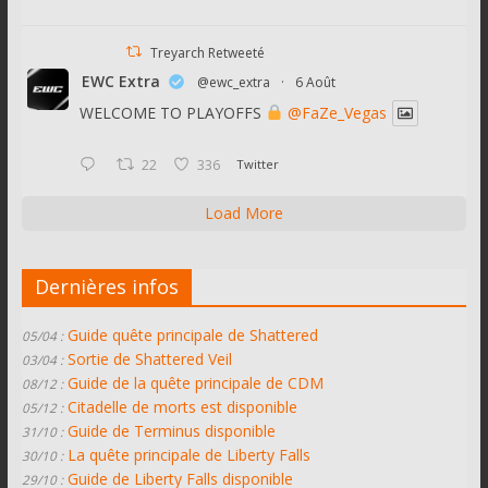
Treyarch Retweeté
EWC Extra
@ewc_extra
·
6 Août
WELCOME TO PLAYOFFS
@FaZe_Vegas
22
336
Twitter
Load More
Dernières infos
Guide quête principale de Shattered
05/04 :
Sortie de Shattered Veil
03/04 :
Guide de la quête principale de CDM
08/12 :
Citadelle de morts est disponible
05/12 :
Guide de Terminus disponible
31/10 :
La quête principale de Liberty Falls
30/10 :
Guide de Liberty Falls disponible
29/10 :