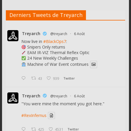
Derniers Tweets de Treyarch
Treyarch
@treyarch
·
6 Août
Now live in
#BlackOps7
:
Snipers Only returns
EAM IR-VIZ Thermal Reflex Optic
24 New Weekly Challenges
Machine of War Event continues
43
939
Twitter
Treyarch
@treyarch
·
6 Août
"You were mine the moment you got here."
#RexInfernus
425
4531
Twitter