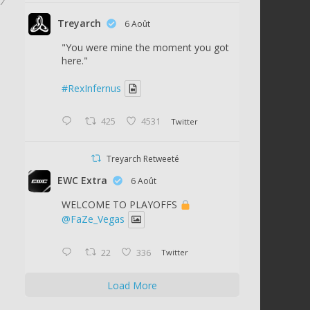
17
Treyarch
6 Août
"You were mine the moment you got
here."
#RexInfernus
425
4531
Twitter
Treyarch Retweeté
EWC Extra
6 Août
WELCOME TO PLAYOFFS
@FaZe_Vegas
22
336
Twitter
Load More