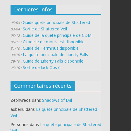
Dernières infos
Guide quête principale de Shattered
05/04 :
Sortie de Shattered Veil
03/04 :
Guide de la quête principale de CDM
08/12 :
Citadelle de morts est disponible
05/12 :
Guide de Terminus disponible
31/10 :
La quête principale de Liberty Falls
30/10 :
Guide de Liberty Falls disponible
29/10 :
Sortie de lack Ops 6
25/10 :
Commentaires récents
Zephyreos
dans
Shadows of Evil
auberlu
dans
La quête principale de Shattered
Veil
Personne
dans
La quête principale de Shattered
Veil