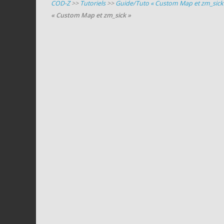
COD-Z
>>
Tutoriels
>>
Guide/Tuto « Custom Map et zm_sick
« Custom Map et zm_sick »