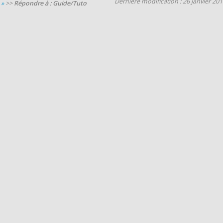
Dernière modification : 26 janvier 20
 »
>>
Répondre à : Guide/Tuto