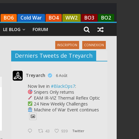
BO6
Cold War
BO4
WW2
BO3
BO2
LE BLOG
FORUM
INSCRIPTION
CONNEXION
Derniers Tweets de Treyarch
Treyarch
6 Août
Now live in
#BlackOps7
:
Snipers Only returns
EAM IR-VIZ Thermal Reflex Optic
24 New Weekly Challenges
Machine of War Event continues
43
939
Twitter