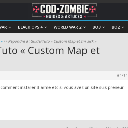
WAR
BLACK OPS 4
WORLD WAR 2
BO3
BO2
 »
>>
Répondre à : Guide/Tuto « Custom Map et zm_sick »
Tuto « Custom Map et
#4714
is comment installer 3 arme etc si vous avez un site suis preneur