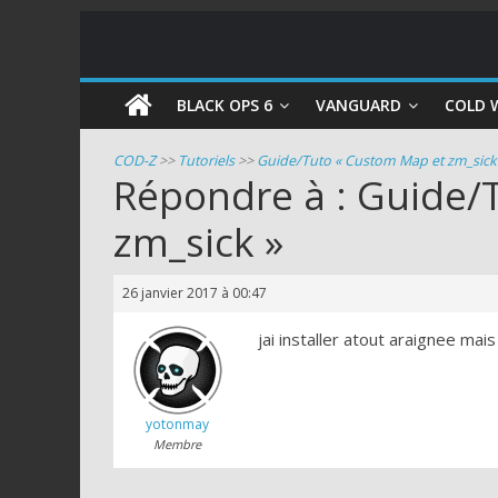
COD
BLACK OPS 6
VANGUARD
COLD 
Zombie
COD-Z
>>
Tutoriels
>>
Guide/Tuto « Custom Map et zm_sick
Répondre à : Guide/
Guides
zm_sick »
et
astuces
pour
26 janvier 2017 à 00:47
le
mode
jai installer atout araignee ma
zombie
de
Call
yotonmay
of
Membre
Duty