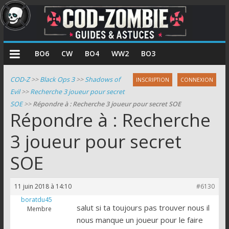
COD
BO6
CW
BO4
WW2
BO3
Zombie
COD-Z
>>
Black Ops 3
>>
Shadows of
INSCRIPTION
CONNEXION
Evil
>>
Recherche 3 joueur pour secret
Guides
SOE
>>
Répondre à : Recherche 3 joueur pour secret SOE
et
Répondre à : Recherche
astuces
pour
3 joueur pour secret
le
SOE
mode
zombie
de
11 juin 2018 à 14:10
#6130
Call
boratdu45
of
salut si ta toujours pas trouver nous il
Membre
Duty
nous manque un joueur pour le faire