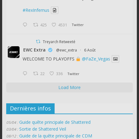
#RexInfernus
425
4531
Twitter
Treyarch Retweeté
EWC Extra
@ewc_extra
·
6 Août
WELCOME TO PLAYOFFS
@FaZe_Vegas
22
336
Twitter
Load More
Dernières infos
Guide quête principale de Shattered
05/04 :
Sortie de Shattered Veil
03/04 :
Guide de la quête principale de CDM
08/12 :