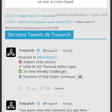
se soir si t est chaud
Dernière modification : 11 juin 2018
COD-Z
>>
Black Ops 3
>>
Shadows
of Evil
>>
Recherche 3 joueur pour secret SOE
>>
Répondre à :
Recherche 3 joueur pour secret SOE
Derniers Tweets de Treyarch
Treyarch
@treyarch
·
6 Août
Now live in
#BlackOps7
:
Snipers Only returns
EAM IR-VIZ Thermal Reflex Optic
24 New Weekly Challenges
Machine of War Event continues
43
939
Twitter
Treyarch
@treyarch
·
6 Août
"You were mine the moment you got here."