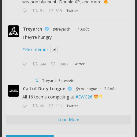
weapon blueprint, Double XP, and more.
81
638
Twitter
Treyarch
@treyarch
·
4 Août
They're hungry.
#RexInfernus
544
10487
Twitter
Treyarch Retweeté
Call of Duty League
@codleague
·
3 Août
All 16 teams competing at
#EWC26
20
333
Twitter
Load More