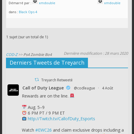
Démarré par :
xmdouble
xmdouble
dans :
Black Ops 4
1 sujet (sur un total de 1)
Dernière modification : 28 mars 2020
COD-Z
>>
Ps4 Zombie Bo4
Derniers Tweets de Treyarch
Treyarch Retweeté
Call of Duty League
@codleague
·
4 Août
Rewards are on the line.
Aug. 5–9
6 PM PT / 9 PM ET
http://Twitch.tv/CallofDuty_Esports
Watch
#EWC26
and claim exclusive drops including a