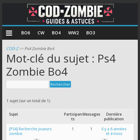
COD
BO6
CW
BO4
WW2
BO3
Zombie
COD-Z
>>
Ps4 Zombie Bo4
Mot-clé du sujet : Ps4
Guides
et
Zombie Bo4
astuces
pour
le
mode
1 sujet (sur un total de 1)
zombie
de
Sujet
Participan
Messages
Dernière
Call
ts
publication
of
[PS4] Recherche joueurs
1
1
il y a 6 années
zombie
et 4 mois
Duty