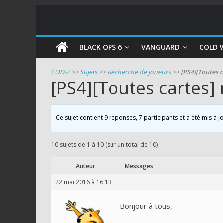
COD
BLACK OPS 6
VANGUARD
COLD 
Zombie
COD-Z
>>
Sujets
>>
Recherche de joueurs
>>
[PS4][Toutes c
[PS4][Toutes cartes]
Guides
et
astuces
Ce sujet contient 9 réponses, 7 participants et a été mis à j
pour
le
10 sujets de 1 à 10 (sur un total de 10)
mode
zombie
Auteur
Messages
de
22 mai 2016 à 16:13
Call
of
Bonjour à tous,
Duty