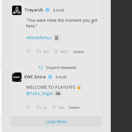
Treyarch
6 Août
"You were mine the moment you got
here."
#RexInfernus
425
4531
Twitter
Treyarch Retweeté
EWC Extra
6 Août
WELCOME TO PLAYOFFS
@FaZe_Vegas
22
336
Twitter
Load More