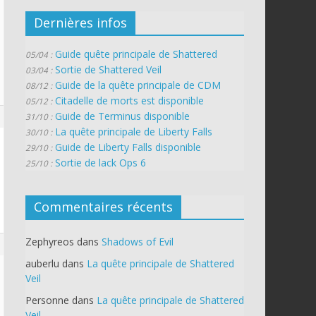
Dernières infos
Guide quête principale de Shattered
05/04 :
Sortie de Shattered Veil
03/04 :
Guide de la quête principale de CDM
08/12 :
Citadelle de morts est disponible
05/12 :
Guide de Terminus disponible
31/10 :
La quête principale de Liberty Falls
30/10 :
Guide de Liberty Falls disponible
29/10 :
Sortie de lack Ops 6
25/10 :
Commentaires récents
Zephyreos
dans
Shadows of Evil
auberlu
dans
La quête principale de Shattered
Veil
Personne
dans
La quête principale de Shattered
Veil