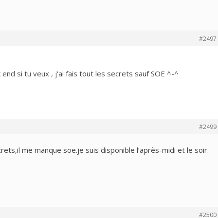
#2497
 end si tu veux , j’ai fais tout les secrets sauf SOE ^-^
#2499
rets,il me manque soe.je suis disponible l’après-midi et le soir.
#2500