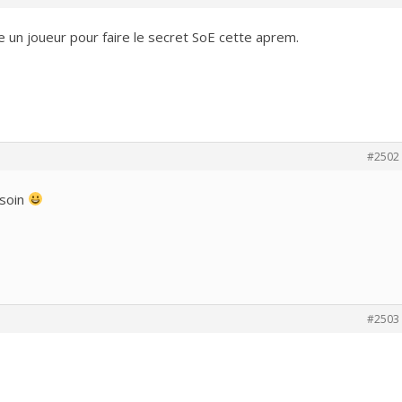
e un joueur pour faire le secret SoE cette aprem.
#2502
esoin
#2503