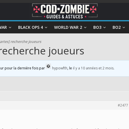
WAR
BLACK OPS 4
WORLD WAR 2
BO3
BO2
artes] recherche joueurs
 recherche joueurs
our pour la dernière fois par
hypowfth
, le
il y a 10 années et 2 mois
.
#2477