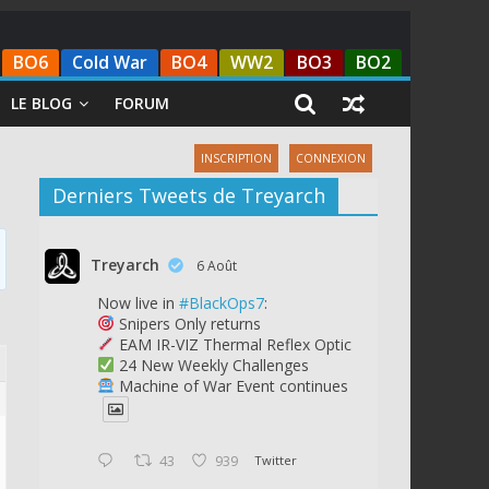
BO6
Cold War
BO4
WW2
BO3
BO2
LE BLOG
FORUM
INSCRIPTION
CONNEXION
Derniers Tweets de Treyarch
Treyarch
6 Août
Now live in
#BlackOps7
:
Snipers Only returns
EAM IR-VIZ Thermal Reflex Optic
24 New Weekly Challenges
Machine of War Event continues
43
939
Twitter