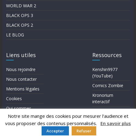
WORLD WAR 2
BLACK OPS 3
BLACK OPS 2
LE BLOG
Liens utiles
Ressources
Nous rejoindre
Kenshin9977
(YouTube)
Nous contacter
Comics Zombie
Mentions légales
Kronorium
Cookies
interactif
Qui sommes-
Forum Reddit (en)
nous?
Notre site mange des cookies pour mesurer l'audience et
vous proposer des contenus personnalisés.
En savoir plus
Accepter
Refuser