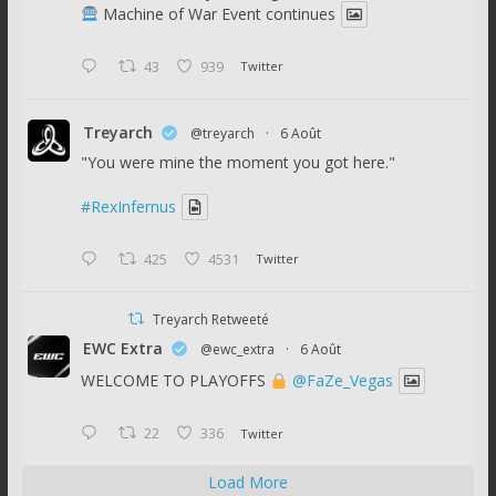
Machine of War Event continues
43
939
Twitter
Treyarch
@treyarch
·
6 Août
"You were mine the moment you got here."
#RexInfernus
425
4531
Twitter
Treyarch Retweeté
EWC Extra
@ewc_extra
·
6 Août
WELCOME TO PLAYOFFS
@FaZe_Vegas
22
336
Twitter
Load More