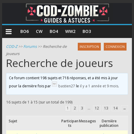
COD
BO6
CW
BO4
WW2
BO3
Zombie
COD-Z
>>
Forums
>>
Recherche de
INSCRIPTION
CONNEXION
joueurs
Guides
Recherche de joueurs
et
astuces
pour
Ce forum contient 198 sujets et 718 réponses, et a été mis à jour
le
pour la dernière fois par
bastien27
le
il y a 1 année et 9 mois
.
mode
zombie
16 sujets de 1 à 15 (sur un total de 199)
de
1
2
3
…
12
13
14
→
Call
of
Sujet
Participan
Messages
Dernière
ts
publication
Duty