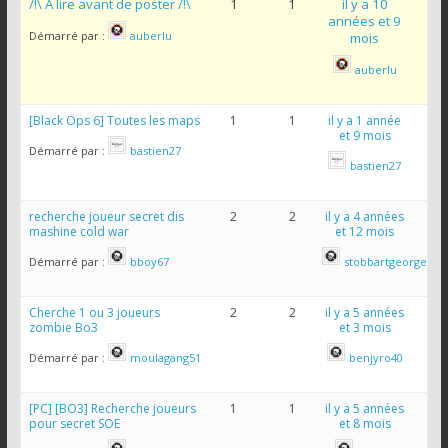
/!\ A lire avant de poster /!\
1
1
il y a 10
années et 9
Démarré par :
auberlu
mois
auberlu
[Black Ops 6] Toutes les maps
1
1
il y a 1 année
et 9 mois
Démarré par :
bastien27
bastien27
recherche joueur secret dis
2
2
il y a 4 années
mashine cold war
et 12 mois
Démarré par :
bboy67
stobbartgeorge
Cherche 1 ou 3 joueurs
2
2
il y a 5 années
zombie Bo3
et 3 mois
Démarré par :
moulagang51
benjyro40
[PC] [BO3] Recherche joueurs
1
1
il y a 5 années
pour secret SOE
et 8 mois