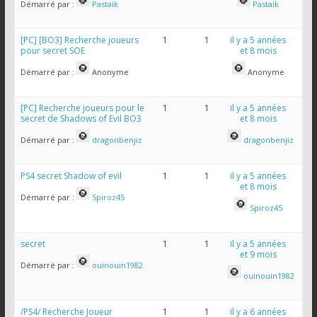
Démarré par :
Pastaik
Pastaik
[PC] [BO3] Recherche joueurs
1
1
il y a 5 années
pour secret SOE
et 8 mois
Démarré par :
Anonyme
Anonyme
[PC] Recherche joueurs pour le
1
1
il y a 5 années
secret de Shadows of Evil BO3
et 8 mois
Démarré par :
dragonbenjiz
dragonbenjiz
PS4 secret Shadow of evil
1
1
il y a 5 années
et 8 mois
Démarré par :
Spiroz45
Spiroz45
secret
1
1
il y a 5 années
et 9 mois
Démarré par :
ouinouin1982
ouinouin1982
/PS4/ Recherche Joueur
1
1
il y a 6 années