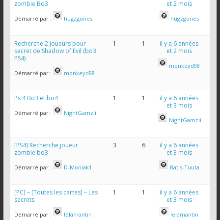
zombie Bo3
et 2 mois
Démarré par :
hugzgones
hugzgones
Recherche 2 joueurs pour
1
1
il y a 6 années
secret de Shadow of Evil (bo3
et 2 mois
PS4)
monkeyd98
Démarré par :
monkeyd98
Ps 4 Bo3 et bo4
1
1
il y a 6 années
et 3 mois
Démarré par :
NightGamzii
NightGamzii
[PS4] Recherche joueur
3
6
il y a 6 années
zombie bo3
et 3 mois
Démarré par :
D-Moniak1
Batis-Tuuta
[PC] – [Toutes les cartes] – Les
1
1
il y a 6 années
secrets
et 3 mois
Démarré par :
lelamantin
lelamantin