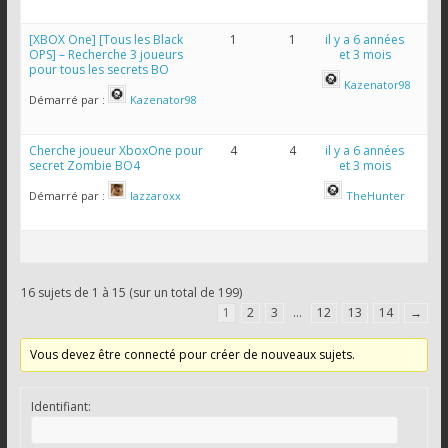
[XBOX One] [Tous les Black
1
1
il y a 6 années
OPS] – Recherche 3 joueurs
et 3 mois
pour tous les secrets BO
Kazenator98
Démarré par :
Kazenator98
Cherche joueur XboxOne pour
4
4
il y a 6 années
secret Zombie BO4
et 3 mois
Démarré par :
lazzaroxx
TheHunter
16 sujets de 1 à 15 (sur un total de 199)
1
2
3
…
12
13
14
→
Vous devez être connecté pour créer de nouveaux sujets.
Identifiant: