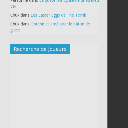
Personne
dans
La quête principale de Shattered
Veil
Chuk
dans
Les Easter Eggs de The Tomb
Chuk
dans
Obtenir et améliorer le bâton de
glace
Recherche de joueurs