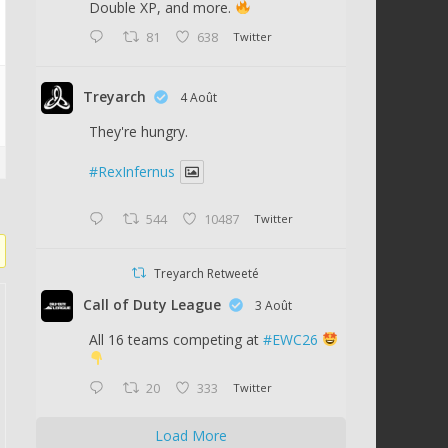
Double XP, and more.
81
638
Twitter
Treyarch
4 Août
They're hungry.
#RexInfernus
544
10487
Twitter
Treyarch Retweeté
Call of Duty League
3 Août
All 16 teams competing at
#EWC26
20
333
Twitter
Load More