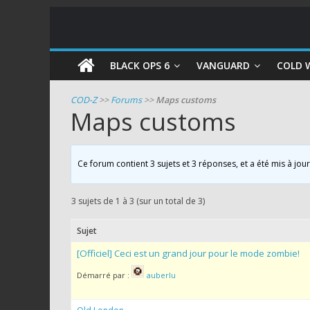
COD
BLACK OPS 6
VANGUARD
COLD 
Zombie
COD-Z
>>
Forums
>>
Maps customs
Maps customs
Guides
et
astuces
Ce forum contient 3 sujets et 3 réponses, et a été mis à jou
pour
le
3 sujets de 1 à 3 (sur un total de 3)
mode
zombie
Sujet
de
[Officiel] Ceci est un grand jour pour le mode zombie!
Call
Démarré par :
auberlu
of
Duty