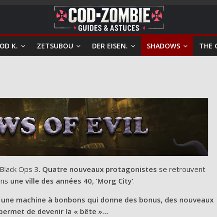
OD K.
ZETSUBOU
DER EISEN.
SHADOWS
THE 
Black Ops 3.
Quatre nouveaux protagonistes
se retrouvent
ans
une ville des années 40, ‘Morg City’
.
:
une machine à bonbons qui donne des bonus, des nouveaux
permet de devenir la « bête »…