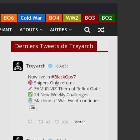
BO6
Cold War
BO4
WW2
BO3
BO2
GIANT
ATOUTS
AUTRES
Derniers Tweets de Treyarch
Treyarch
6 Août
Now live in
#BlackOps7
:
Snipers Only returns
EAM IR-VIZ Thermal Reflex Optic
24 New Weekly Challenges
Machine of War Event continues
43
939
Twitter