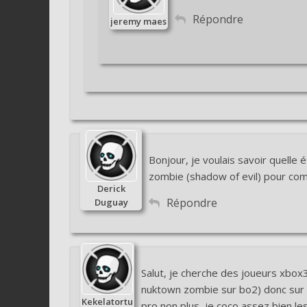
Répondre
jeremy maes
Bonjour, je voulais savoir quelle 
zombie (shadow of evil) pour comp
Derick
Répondre
Duguay
Salut, je cherche des joueurs xbox3
nuktown zombie sur bo2) donc sur l
Kekelatortu
pro non plus, je coco assez bien le