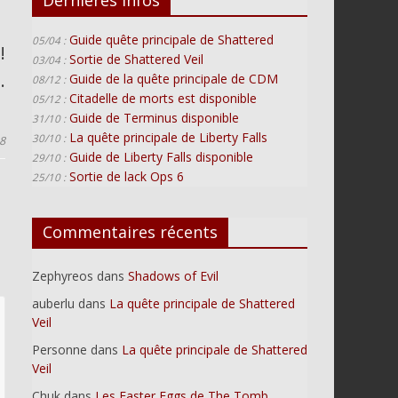
Guide quête principale de Shattered
05/04 :
!
Sortie de Shattered Veil
03/04 :
n
.
Guide de la quête principale de CDM
08/12 :
Citadelle de morts est disponible
05/12 :
Guide de Terminus disponible
31/10 :
La quête principale de Liberty Falls
30/10 :
18
Guide de Liberty Falls disponible
29/10 :
Sortie de lack Ops 6
25/10 :
Commentaires récents
Zephyreos
dans
Shadows of Evil
auberlu
dans
La quête principale de Shattered
Veil
Personne
dans
La quête principale de Shattered
Veil
Chuk
dans
Les Easter Eggs de The Tomb