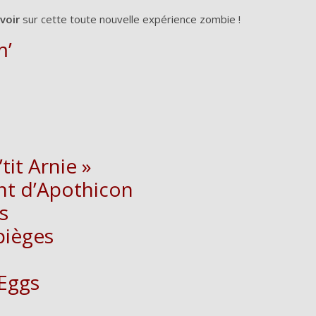
voir
sur cette toute nouvelle expérience zombie !
m’
tit Arnie »
ant d’Apothicon
s
 pièges
 Eggs