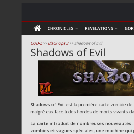
COD
CHRONICLES
REVELATIONS
GOR
Zombie
COD-Z
>>
Black Ops 3
>>
Shadows of Evil
Shadows of Evil
Guides
et
astuces
pour
le
mode
zombie
Shadows of Evil
est la première carte zombie de 
de
malgré eux face à des hordes de morts vivants d
Call
of
La carte introduit de nombreuses nouveautés
Duty
zombies et vagues spéciales, une machine qui 