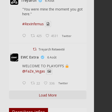
Treyarch
6 Août
"You were mine the moment you got
here."
#RexInfernus
425
4531
Twitter
Treyarch Retweeté
EWC Extra
6 Août
WELCOME TO PLAYOFFS
@FaZe_Vegas
22
336
Twitter
Load More
Dernières infos