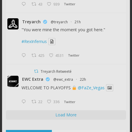
43
939
Twitter
Treyarch
@treyarch
·
21h
"You were mine the moment you got here."
#RexInfernus
425
4531
Twitter
Treyarch Retweeté
EWC Extra
@ewc_extra
·
22h
WELCOME TO PLAYOFFS
@FaZe_Vegas
22
336
Twitter
Load More