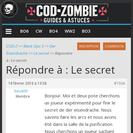
COD
BO6
CW
BO4
WW2
BO3
Zombie
COD-Z
>>
Black Ops 3
>>
Der
INSCRIPTION
CONNEXION
Eisendrache
>>
Le secret
>>
Répondre
Guides
à : Le secret
et
Répondre à : Le secret
astuces
pour
18 février 2016 à 13:58
#1504
le
beust05
mode
Bonjour. Moi et deux pote cherchons
Membre
zombie
un joueur expérimenté pour finir le
de
secret de der eisendrache. Nous
Call
savons faire les arcs et nous avons
of
été dans la salle de la purification.
Duty
Nous cherchons un joueur sachant