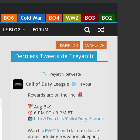
BO6
Cold War
BO4
WW2
BO3
BO2
LE BLOG
FORUM
INSCRIPTION
CONNEXION
Derniers Tweets de Treyarch
Treyarch Retweeté
Call of Duty League
4 Août
Rewards are on the line.
Aug. 5–9
6 PM PT / 9 PM ET
http://Twitch.tv/CallofDuty_Esports
Watch
#EWC26
and claim exclusive
drops including a weapon blueprint,