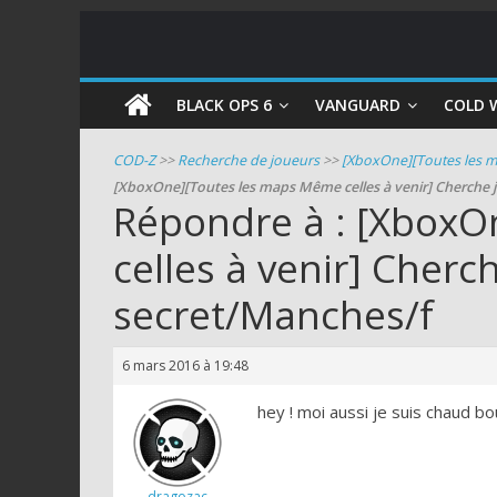
COD
BLACK OPS 6
VANGUARD
COLD 
Zombie
COD-Z
>>
Recherche de joueurs
>>
[XboxOne][Toutes les m
[XboxOne][Toutes les maps Même celles à venir] Cherche 
Guides
Répondre à : [Xbox
et
celles à venir] Cherc
astuces
pour
secret/Manches/f
le
mode
zombie
6 mars 2016 à 19:48
de
hey ! moi aussi je suis chaud bo
Call
of
Duty
dragozac