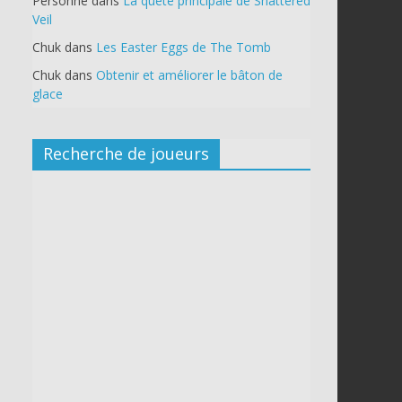
Personne
dans
La quête principale de Shattered
Veil
Chuk
dans
Les Easter Eggs de The Tomb
Chuk
dans
Obtenir et améliorer le bâton de
glace
Recherche de joueurs