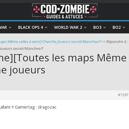
WAR
BLACK OPS 4
WORLD WAR 2
BO3
BO2
aps Même celles à venir] Cherche joueurs secret/Manches/f
>>
Répondre à :
joueurs secret/Manches/f
One][Toutes les maps Même
he joueurs
#1597
uillant !! Gamertag : dragozac