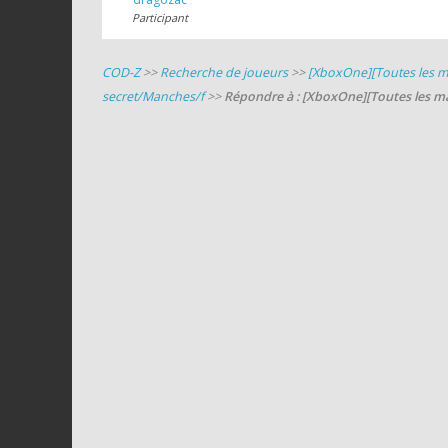
Participant
COD-Z
>>
Recherche de joueurs
>>
[XboxOne][Toutes les m
secret/Manches/f
>>
Répondre à : [XboxOne][Toutes les m