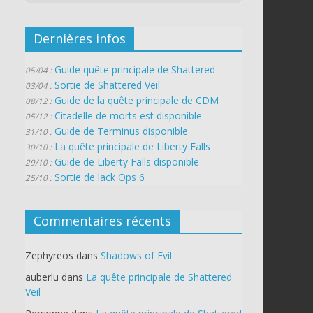
Dernières infos
Guide quête principale de Shattered
05/04 :
Sortie de Shattered Veil
03/04 :
Guide de la quête principale de CDM
08/12 :
Citadelle de morts est disponible
05/12 :
Guide de Terminus disponible
31/10 :
La quête principale de Liberty Falls
30/10 :
Guide de Liberty Falls disponible
29/10 :
Sortie de lack Ops 6
25/10 :
Commentaires récents
Zephyreos
dans
Shadows of Evil
auberlu
dans
La quête principale de Shattered
Veil