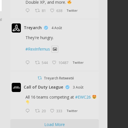
Double XP, and more.
81
638
Twitter
16
Treyarch
4 Août
They're hungry.
#RexInfernus
544
10487
Twitter
Treyarch Retweeté
Call of Duty League
3 Août
All 16 teams competing at
#EWC26
20
333
Twitter
Load More