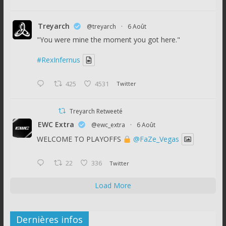
Treyarch
@treyarch
·
6 Août
"You were mine the moment you got here."
#RexInfernus
425
4531
Twitter
Treyarch Retweeté
EWC Extra
@ewc_extra
·
6 Août
WELCOME TO PLAYOFFS
@FaZe_Vegas
22
336
Twitter
Load More
Dernières infos