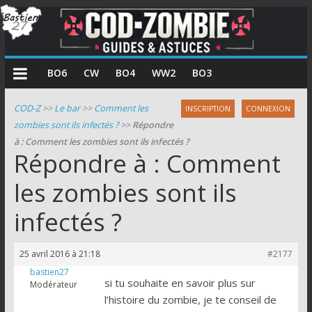
COD
BO6
CW
BO4
WW2
BO3
Zombie
COD-Z
>>
Le bar
>>
Comment les
INSCRIPTION
CONNEXION
zombies sont ils infectés ?
>>
Répondre
Guides
à : Comment les zombies sont ils infectés ?
et
Répondre à : Comment
astuces
pour
les zombies sont ils
le
infectés ?
mode
zombie
de
25 avril 2016 à 21:18
#2177
Call
bastien27
of
si tu souhaite en savoir plus sur
Modérateur
Duty
l’histoire du zombie, je te conseil de