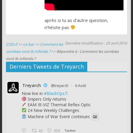
après si tu as d’autre question,
n’hésite pas
Dernière modification : 25 avril 2016
COD-Z
>>
Le bar
>>
Comment les
zombies sont ils infectés ?
>>
Répondre à : Comment les zombies
sont ils infectés ?
Derniers Tweets de Treyarch
Treyarch
@treyarch
·
6 Août
Now live in
#BlackOps7
:
Snipers Only returns
EAM IR-VIZ Thermal Reflex Optic
24 New Weekly Challenges
Machine of War Event continues
43
939
Twitter