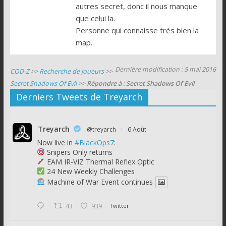
autres secret, donc il nous manque
que celui la.
Personne qui connaisse très bien la
map.
Dernière modification : 5 mai 2016
COD-Z
>>
Recherche de joueurs
>>
Secret Shadows Of Evil
>>
Répondre à : Secret Shadows Of Evil
Derniers Tweets de Treyarch
Treyarch
@treyarch
·
6 Août
Now live in
#BlackOps7
:
Snipers Only returns
EAM IR-VIZ Thermal Reflex Optic
24 New Weekly Challenges
Machine of War Event continues
43
939
Twitter