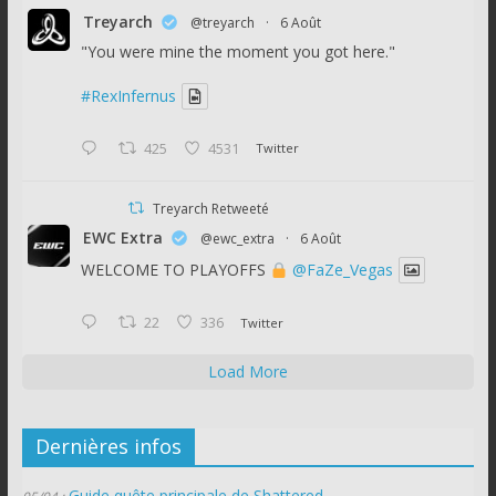
Treyarch
@treyarch
·
6 Août
"You were mine the moment you got here."
#RexInfernus
425
4531
Twitter
Treyarch Retweeté
EWC Extra
@ewc_extra
·
6 Août
WELCOME TO PLAYOFFS
@FaZe_Vegas
22
336
Twitter
Load More
Dernières infos
Guide quête principale de Shattered