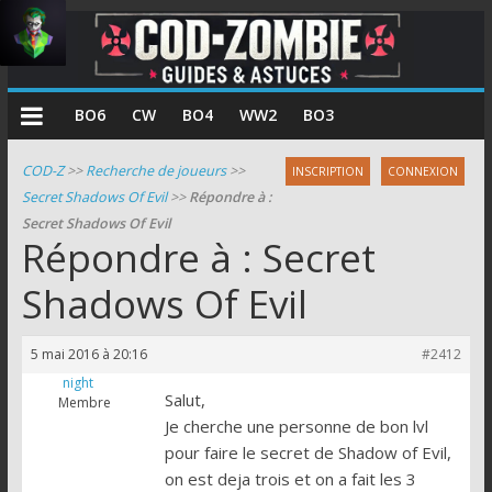
COD
BO6
CW
BO4
WW2
BO3
Zombie
COD-Z
>>
Recherche de joueurs
>>
INSCRIPTION
CONNEXION
Secret Shadows Of Evil
>>
Répondre à :
Guides
Secret Shadows Of Evil
et
Répondre à : Secret
astuces
pour
Shadows Of Evil
le
mode
5 mai 2016 à 20:16
#2412
zombie
night
de
Salut,
Membre
Call
Je cherche une personne de bon lvl
of
pour faire le secret de Shadow of Evil,
Duty
on est deja trois et on a fait les 3