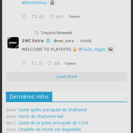
#RexInfernus
425
4531
Twitter
Treyarch Retweeté
EWC Extra
@ewc_extra
·
6 Août
WELCOME TO PLAYOFFS
@FaZe_Vegas
22
336
Twitter
Load More
Dernières infos
Guide quête principale de Shattered
05/04 :
Sortie de Shattered Veil
03/04 :
Guide de la quête principale de CDM
08/12 :
Citadelle de morts est disponible
05/12 :