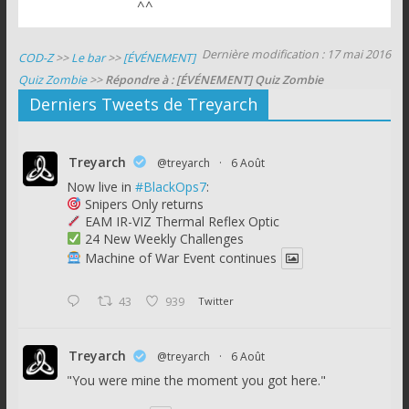
^^
Dernière modification : 17 mai 2016
COD-Z
>>
Le bar
>>
[ÉVÉNEMENT]
Quiz Zombie
>>
Répondre à : [ÉVÉNEMENT] Quiz Zombie
Derniers Tweets de Treyarch
Treyarch
@treyarch
·
6 Août
Now live in
#BlackOps7
:
Snipers Only returns
EAM IR-VIZ Thermal Reflex Optic
24 New Weekly Challenges
Machine of War Event continues
43
939
Twitter
Treyarch
@treyarch
·
6 Août
"You were mine the moment you got here."