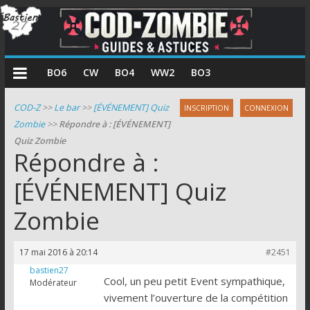
COD
BO6
CW
BO4
WW2
BO3
Zombie
COD-Z
>>
Le bar
>>
[ÉVÉNEMENT] Quiz
INSCRIPTION
CONNEXION
Zombie
>>
Répondre à : [ÉVÉNEMENT]
Guides
Quiz Zombie
et
Répondre à :
astuces
pour
[ÉVÉNEMENT] Quiz
le
Zombie
mode
zombie
de
17 mai 2016 à 20:14
#2451
Call
bastien27
of
Cool, un peu petit Event sympathique,
Modérateur
Duty
vivement l’ouverture de la compétition