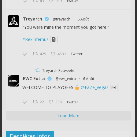
43
939
Twitter
Treyarch
@treyarch
·
6 Août
"You were mine the moment you got here."
#RexInfernus
425
4531
Twitter
Treyarch Retweeté
EWC Extra
@ewc_extra
·
6 Août
WELCOME TO PLAYOFFS
@FaZe_Vegas
22
336
Twitter
Load More
Dernières infos