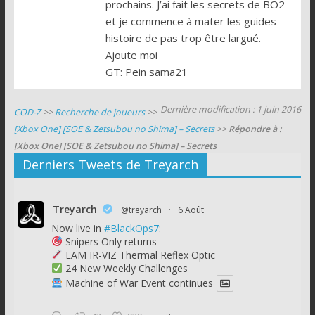
prochains. J’ai fait les secrets de BO2
et je commence à mater les guides
histoire de pas trop être largué.
Ajoute moi
GT: Pein sama21
Dernière modification : 1 juin 2016
COD-Z
>>
Recherche de joueurs
>>
[Xbox One] [SOE & Zetsubou no Shima] – Secrets
>>
Répondre à :
[Xbox One] [SOE & Zetsubou no Shima] – Secrets
Derniers Tweets de Treyarch
Treyarch
@treyarch
·
6 Août
Now live in
#BlackOps7
:
Snipers Only returns
EAM IR-VIZ Thermal Reflex Optic
24 New Weekly Challenges
Machine of War Event continues