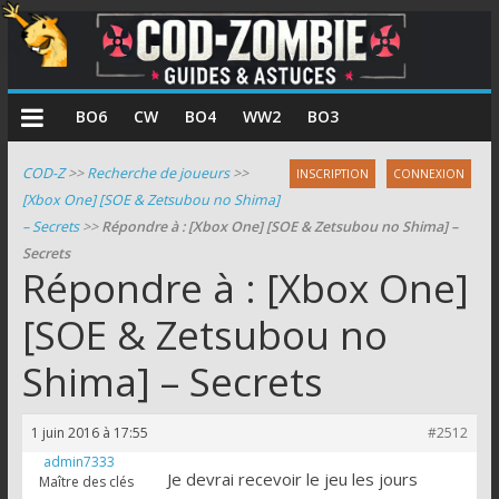
COD
BO6
CW
BO4
WW2
BO3
Zombie
COD-Z
>>
Recherche de joueurs
>>
INSCRIPTION
CONNEXION
[Xbox One] [SOE & Zetsubou no Shima]
Guides
– Secrets
>>
Répondre à : [Xbox One] [SOE & Zetsubou no Shima] –
et
Secrets
astuces
Répondre à : [Xbox One]
pour
le
[SOE & Zetsubou no
mode
Shima] – Secrets
zombie
de
Call
1 juin 2016 à 17:55
#2512
of
admin7333
Duty
Je devrai recevoir le jeu les jours
Maître des clés