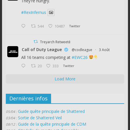
They're hungry.
#RexInfernus
544
10487
Twitter
Treyarch Retweeté
Call of Duty League
@codleague
·
3 Août
All 16 teams competing at
#EWC26
20
333
Twitter
Load More
Dernières infos
Guide quête principale de Shattered
05/04 :
Sortie de Shattered Veil
03/04 :
Guide de la quête principale de CDM
08/12 :