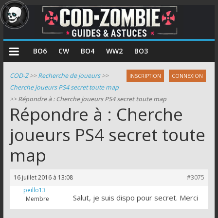
COD
BO6
CW
BO4
WW2
BO3
Zombie
COD-Z
>>
Recherche de joueurs
>>
INSCRIPTION
CONNEXION
Cherche joueurs PS4 secret toute map
Guides
>>
Répondre à : Cherche joueurs PS4 secret toute map
et
Répondre à : Cherche
astuces
pour
joueurs PS4 secret toute
le
map
mode
zombie
de
16 juillet 2016 à 13:08
#3075
Call
peillo13
of
Salut, je suis dispo pour secret. Merci
Membre
Duty