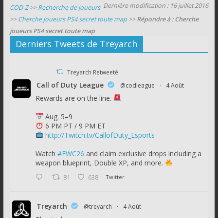
Dernière modification : 16 juillet 2016
COD-Z
>>
Recherche de joueurs
>>
Cherche joueurs PS4 secret toute map
>>
Répondre à : Cherche
joueurs PS4 secret toute map
Derniers Tweets de Treyarch
Treyarch Retweeté
Call of Duty League
@codleague
·
4 Août
Rewards are on the line.
Aug. 5–9
6 PM PT / 9 PM ET
http://Twitch.tv/CallofDuty_Esports
Watch
#EWC26
and claim exclusive drops including a
weapon blueprint, Double XP, and more.
81
638
Twitter
Treyarch
@treyarch
·
4 Août