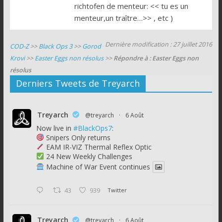
richtofen de menteur: << tu es un
menteur,un traître…>> , etc )
Dernière modification : 27 juillet 2016
COD-Z
>>
Black Ops 3
>>
Gorod
Krovi
>>
Easter Eggs non résolus
>>
Répondre à : Easter Eggs non
résolus
Derniers Tweets de Treyarch
Treyarch
@treyarch
·
6 Août
Now live in
#BlackOps7
:
Snipers Only returns
EAM IR-VIZ Thermal Reflex Optic
24 New Weekly Challenges
Machine of War Event continues
43
939
Twitter
Treyarch
@treyarch
·
6 Août