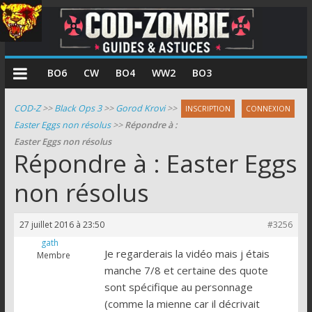
COD
BO6
CW
BO4
WW2
BO3
Zombie
COD-Z
>>
Black Ops 3
>>
Gorod Krovi
>>
INSCRIPTION
CONNEXION
Easter Eggs non résolus
>>
Répondre à :
Guides
Easter Eggs non résolus
et
Répondre à : Easter Eggs
astuces
pour
non résolus
le
mode
27 juillet 2016 à 23:50
#3256
zombie
gath
de
Je regarderais la vidéo mais j étais
Membre
Call
manche 7/8 et certaine des quote
of
sont spécifique au personnage
Duty
(comme la mienne car il décrivait