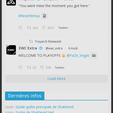
"You were mine the moment you got here."
#RexInfernus
425
4531
Twitter
Treyarch Retweeté
EWC Extra
@ewc_extra
·
6 Août
WELCOME TO PLAYOFFS
@FaZe_Vegas
22
336
Twitter
Load More
Dernières infos
Guide quête principale de Shattered
05/04 :
Sortie de Shattered Veil
03/04 :