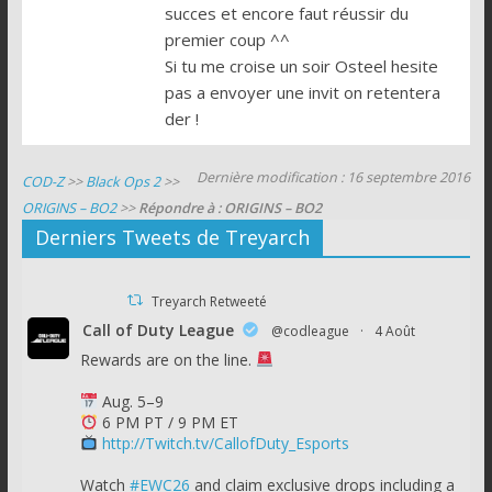
succes et encore faut réussir du
premier coup ^^
Si tu me croise un soir Osteel hesite
pas a envoyer une invit on retentera
der !
Dernière modification : 16 septembre 2016
COD-Z
>>
Black Ops 2
>>
ORIGINS – BO2
>>
Répondre à : ORIGINS – BO2
Derniers Tweets de Treyarch
Treyarch Retweeté
Call of Duty League
@codleague
·
4 Août
Rewards are on the line.
Aug. 5–9
6 PM PT / 9 PM ET
http://Twitch.tv/CallofDuty_Esports
Watch
#EWC26
and claim exclusive drops including a