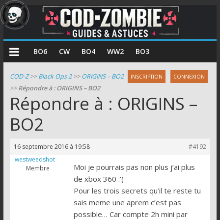
COD
BO6
CW
BO4
WW2
BO3
Zombie
COD-Z
>>
Black Ops 2
>>
ORIGINS – BO2
INSCRIPTION
CONNEXION
>>
Répondre à : ORIGINS – BO2
Guides
Répondre à : ORIGINS –
et
astuces
BO2
pour
le
16 septembre 2016 à 19:58
#4192
mode
westweedshot
zombie
Moi je pourrais pas non plus j’ai plus
Membre
de
de xbox 360 :'(
Call
Pour les trois secrets qu’il te reste tu
of
sais meme une aprem c’est pas
Duty
possible… Car compte 2h mini par