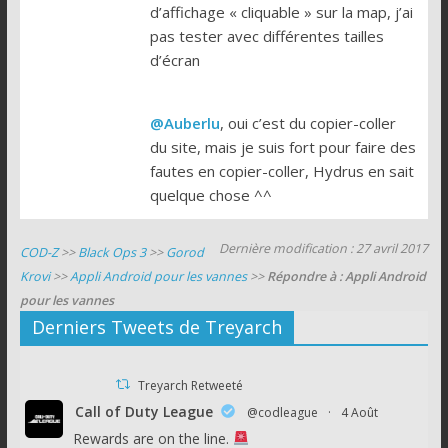
d’affichage « cliquable » sur la map, j’ai
pas tester avec différentes tailles
d’écran
@Auberlu
, oui c’est du copier-coller
du site, mais je suis fort pour faire des
fautes en copier-coller, Hydrus en sait
quelque chose ^^
Dernière modification : 27 avril 2017
COD-Z
>>
Black Ops 3
>>
Gorod
Krovi
>>
Appli Android pour les vannes
>>
Répondre à : Appli Android
pour les vannes
Derniers Tweets de Treyarch
Treyarch Retweeté
Call of Duty League
@codleague
·
4 Août
Rewards are on the line.