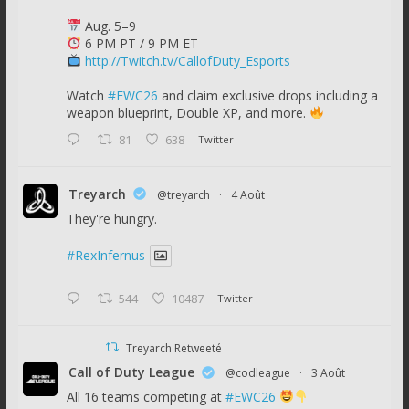
Aug. 5–9
6 PM PT / 9 PM ET
http://Twitch.tv/CallofDuty_Esports
Watch
#EWC26
and claim exclusive drops including a
weapon blueprint, Double XP, and more.
81
638
Twitter
Treyarch
@treyarch
·
4 Août
They're hungry.
#RexInfernus
544
10487
Twitter
Treyarch Retweeté
Call of Duty League
@codleague
·
3 Août
All 16 teams competing at
#EWC26