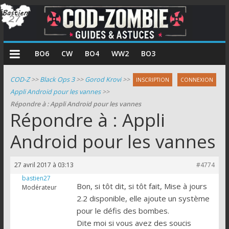
COD
BO6
CW
BO4
WW2
BO3
Zombie
COD-Z
>>
Black Ops 3
>>
Gorod Krovi
>>
INSCRIPTION
CONNEXION
Appli Android pour les vannes
>>
Guides
Répondre à : Appli Android pour les vannes
et
Répondre à : Appli
astuces
pour
Android pour les vannes
le
mode
27 avril 2017 à 03:13
#4774
zombie
bastien27
de
Bon, si tôt dit, si tôt fait, Mise à jours
Modérateur
Call
2.2 disponible, elle ajoute un système
of
pour le défis des bombes.
Duty
Dite moi si vous avez des soucis