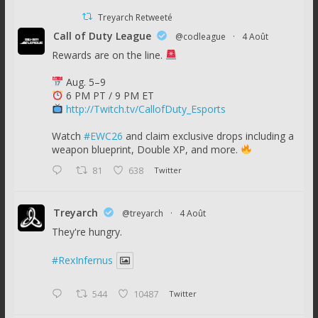
Treyarch Retweeté
Call of Duty League
@codleague
·
4 Août
Rewards are on the line.
Aug. 5–9
6 PM PT / 9 PM ET
http://Twitch.tv/CallofDuty_Esports
Watch
#EWC26
and claim exclusive drops including a
weapon blueprint, Double XP, and more.
81
638
Twitter
Treyarch
@treyarch
·
4 Août
They're hungry.
#RexInfernus
544
10487
Twitter