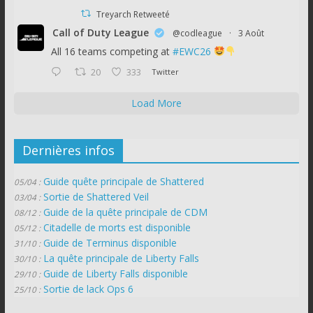
Treyarch Retweeté
Call of Duty League
@codleague
·
3 Août
All 16 teams competing at
#EWC26
20
333
Twitter
Load More
Dernières infos
Guide quête principale de Shattered
05/04 :
Sortie de Shattered Veil
03/04 :
Guide de la quête principale de CDM
08/12 :
Citadelle de morts est disponible
05/12 :
Guide de Terminus disponible
31/10 :
La quête principale de Liberty Falls
30/10 :
Guide de Liberty Falls disponible
29/10 :
Sortie de lack Ops 6
25/10 :