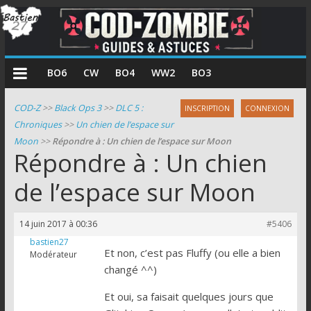
COD
BO6
CW
BO4
WW2
BO3
Zombie
COD-Z
>>
Black Ops 3
>>
DLC 5 :
INSCRIPTION
CONNEXION
Chroniques
>>
Un chien de l’espace sur
Guides
Moon
>>
Répondre à : Un chien de l’espace sur Moon
et
Répondre à : Un chien
astuces
pour
de l’espace sur Moon
le
mode
14 juin 2017 à 00:36
#5406
zombie
bastien27
de
Et non, c’est pas Fluffy (ou elle a bien
Modérateur
Call
changé ^^)
of
Et oui, sa faisait quelques jours que
Duty