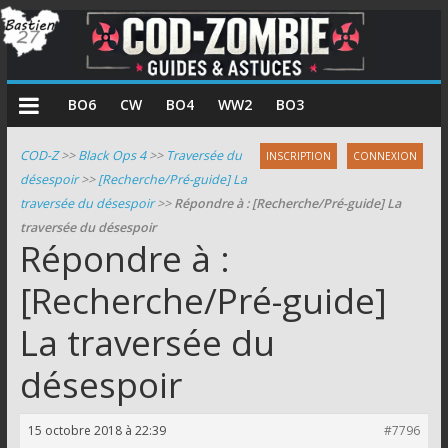
COD
BO6
CW
BO4
WW2
BO3
Zombie
COD-Z
>>
Black Ops 4
>>
Traversée du
INSCRIPTION
CONNEXION
désespoir
>>
[Recherche/Pré-guide] La
Guides
traversée du désespoir
>>
Répondre à : [Recherche/Pré-guide] La
et
traversée du désespoir
astuces
Répondre à :
pour
le
[Recherche/Pré-guide]
mode
La traversée du
zombie
de
désespoir
Call
of
Duty
15 octobre 2018 à 22:39
#7796