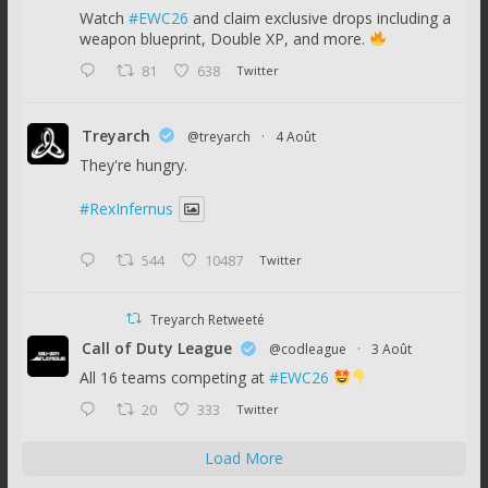
Watch
#EWC26
and claim exclusive drops including a
weapon blueprint, Double XP, and more.
81
638
Twitter
Treyarch
@treyarch
·
4 Août
They're hungry.
#RexInfernus
544
10487
Twitter
Treyarch Retweeté
Call of Duty League
@codleague
·
3 Août
All 16 teams competing at
#EWC26
20
333
Twitter
Load More