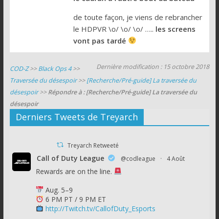
de toute façon, je viens de rebrancher
le HDPVR \o/ \o/ \o/ …..
les screens
vont pas tardé
Dernière modification : 15 octobre 2018
COD-Z
>>
Black Ops 4
>>
Traversée du désespoir
>>
[Recherche/Pré-guide] La traversée du
désespoir
>>
Répondre à : [Recherche/Pré-guide] La traversée du
désespoir
Derniers Tweets de Treyarch
Treyarch Retweeté
Call of Duty League
@codleague
·
4 Août
Rewards are on the line.
Aug. 5–9
6 PM PT / 9 PM ET
http://Twitch.tv/CallofDuty_Esports