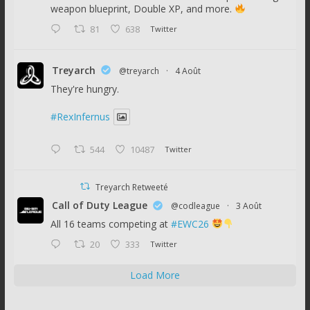
weapon blueprint, Double XP, and more.
81
638
Twitter
Treyarch
@treyarch
·
4 Août
They're hungry.
#RexInfernus
544
10487
Twitter
Treyarch Retweeté
Call of Duty League
@codleague
·
3 Août
All 16 teams competing at
#EWC26
20
333
Twitter
Load More