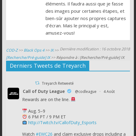
éléments. Il faudra aussi que je fasse
des images pour certaines étapes, et
bien-sûr ajouter nos propres captures
d’écran. Mais le principal y est,
amusez-vous!
Dernière modification : 16 octobre 2018
COD-Z
>>
Black Ops 4
>>
IX
>>
[Recherche/Pré-guide] IX
>>
Répondre à : [Recherche/Pré-guide] IX
Derniers Tweets de Treyarch
Treyarch Retweeté
Call of Duty League
@codleague
·
4 Août
Rewards are on the line.
Aug. 5–9
6 PM PT / 9 PM ET
http://Twitch.tv/CallofDuty_Esports
Watch
#EWC26
and claim exclusive drops including a