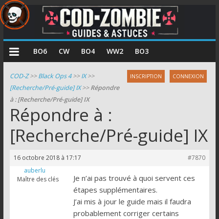
COD
BO6
CW
BO4
WW2
BO3
Zombie
COD-Z
>>
Black Ops 4
>>
IX
>>
INSCRIPTION
CONNEXION
[Recherche/Pré-guide] IX
>>
Répondre
Guides
à : [Recherche/Pré-guide] IX
et
Répondre à :
astuces
pour
[Recherche/Pré-guide] IX
le
mode
16 octobre 2018 à 17:17
#7870
zombie
auberlu
de
Je n’ai pas trouvé à quoi servent ces
Maître des clés
Call
étapes supplémentaires.
of
J’ai mis à jour le guide mais il faudra
Duty
probablement corriger certains