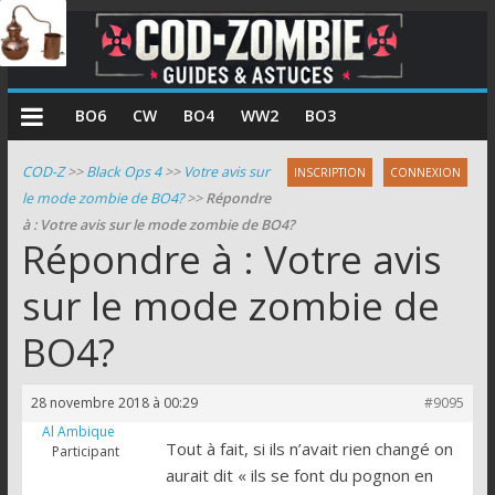
COD
BO6
CW
BO4
WW2
BO3
Zombie
COD-Z
>>
Black Ops 4
>>
Votre avis sur
INSCRIPTION
CONNEXION
le mode zombie de BO4?
>>
Répondre
Guides
à : Votre avis sur le mode zombie de BO4?
et
Répondre à : Votre avis
astuces
pour
sur le mode zombie de
le
BO4?
mode
zombie
de
28 novembre 2018 à 00:29
#9095
Call
Al Ambique
of
Tout à fait, si ils n’avait rien changé on
Participant
Duty
aurait dit « ils se font du pognon en