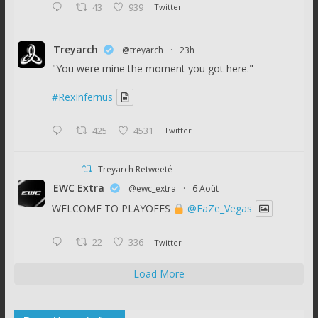
43
939
Twitter
Treyarch
@treyarch
·
23h
"You were mine the moment you got here."
#RexInfernus
425
4531
Twitter
Treyarch Retweeté
EWC Extra
@ewc_extra
·
6 Août
WELCOME TO PLAYOFFS
@FaZe_Vegas
22
336
Twitter
Load More