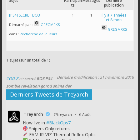
Sujet
Participan
Messages
Dernière
ts
publication
[PS4] SECRET BO3
1
1
il y a 7 années
et 8 mois
Démarré par :
GREGMRKS
GREGMRKS
dans :
Recherche de joueurs
1 sujet (sur un total de 1)
Dernière modification : 21 novembre 2018
COD-Z
>>
secret BO3 PS4
zombie revelation gorod shima der
Derniers Tweets de Treyarch
Treyarch
@treyarch
·
6 Août
Now live in
#BlackOps7
:
Snipers Only returns
EAM IR-VIZ Thermal Reflex Optic