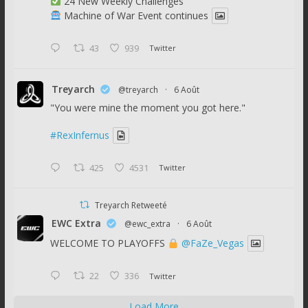
24 New Weekly Challenges
Machine of War Event continues
43
939
Twitter
Treyarch
@treyarch
·
6 Août
"You were mine the moment you got here."
#RexInfernus
425
4531
Twitter
Treyarch Retweeté
EWC Extra
@ewc_extra
·
6 Août
WELCOME TO PLAYOFFS
@FaZe_Vegas
22
336
Twitter
Load More