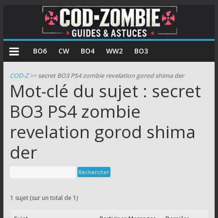
COD
BO6
CW
BO4
WW2
BO3
Zombie
COD-Z
>>
secret BO3 PS4 zombie revelation gorod shima der
Mot-clé du sujet : secret
Guides
et
BO3 PS4 zombie
astuces
revelation gorod shima
pour
le
der
mode
zombie
de
Call
of
1 sujet (sur un total de 1)
Duty