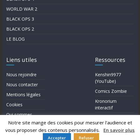
WORLD WAR 2
BLACK OPS 3
BLACK OPS 2
LE BLOG
Liens utiles
Ressources
Nous rejoindre
Kenshin9977
(YouTube)
Nous contacter
Comics Zombie
Mentions légales
Kronorium
Cookies
interactif
Qui sommes-
Forum Reddit (en)
nous?
Notre site mange des cookies pour mesurer l'audience et
vous proposer des contenus personnalisés.
En savoir plus
Accepter
Refuser