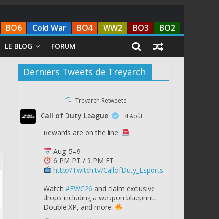
BO6
Cold War
BO4
WW2
BO3
BO2
LE BLOG
FORUM
Derniers Tweets de Treyarch
Treyarch Retweeté
Call of Duty League
4 Août
Rewards are on the line.
Aug. 5–9
6 PM PT / 9 PM ET
http://Twitch.tv/CallofDuty_Esports
Watch
#EWC26
and claim exclusive
drops including a weapon blueprint,
Double XP, and more.