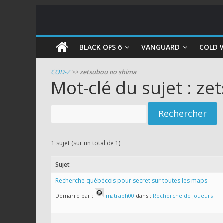
COD
BLACK OPS 6
VANGUARD
COLD 
Zombie
COD-Z
>>
zetsubou no shima
Mot-clé du sujet : z
Guides
et
astuces
pour
le
1 sujet (sur un total de 1)
mode
zombie
Sujet
de
Recherche québécois pour secret sur toutes les maps
Call
Démarré par :
matraph00
dans :
Recherche de joueurs
of
Duty