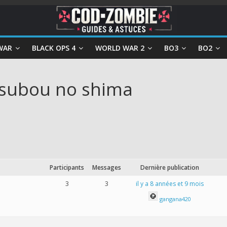
WAR
BLACK OPS 4
WORLD WAR 2
BO3
BO2
etsubou no shima
Participants
Messages
Dernière publication
3
3
il y a 8 années et 9 mois
gangana420