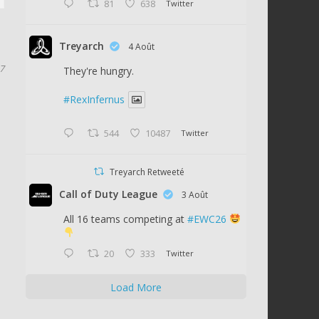
81
638
Twitter
Treyarch
4 Août
17
They're hungry.
#RexInfernus
544
10487
Twitter
Treyarch Retweeté
Call of Duty League
3 Août
All 16 teams competing at
#EWC26
20
333
Twitter
Load More