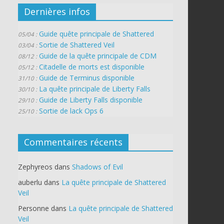
Dernières infos
Guide quête principale de Shattered
05/04 :
Sortie de Shattered Veil
03/04 :
Guide de la quête principale de CDM
08/12 :
Citadelle de morts est disponible
05/12 :
Guide de Terminus disponible
31/10 :
La quête principale de Liberty Falls
30/10 :
Guide de Liberty Falls disponible
29/10 :
Sortie de lack Ops 6
25/10 :
Commentaires récents
Zephyreos
dans
Shadows of Evil
auberlu
dans
La quête principale de Shattered
Veil
Personne
dans
La quête principale de Shattered
Veil