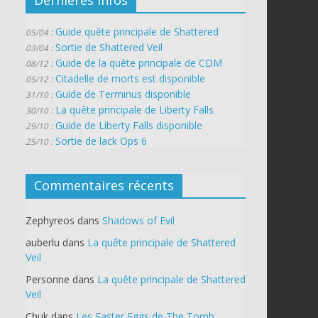
Guide quête principale de Shattered
05/04 :
Sortie de Shattered Veil
03/04 :
Guide de la quête principale de CDM
08/12 :
Citadelle de morts est disponible
05/12 :
Guide de Terminus disponible
31/10 :
La quête principale de Liberty Falls
30/10 :
Guide de Liberty Falls disponible
29/10 :
Sortie de lack Ops 6
25/10 :
Commentaires récents
Zephyreos
dans
Shadows of Evil
auberlu
dans
La quête principale de Shattered
Veil
Personne
dans
La quête principale de Shattered
Veil
Chuk
dans
Les Easter Eggs de The Tomb