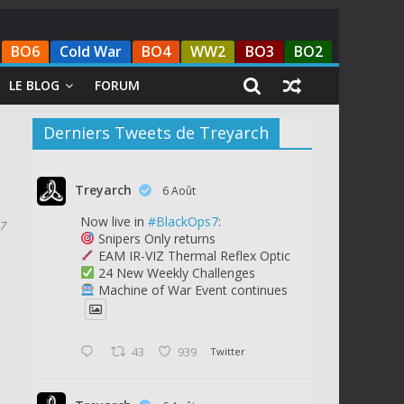
BO6
Cold War
BO4
WW2
BO3
BO2
LE BLOG
FORUM
Derniers Tweets de Treyarch
Treyarch
6 Août
Now live in
#BlackOps7
:
7
Snipers Only returns
EAM IR-VIZ Thermal Reflex Optic
24 New Weekly Challenges
Machine of War Event continues
43
939
Twitter