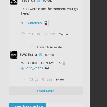
Treyarch
6 Août
"You were mine the moment you got
here."
#RexInfernus
425
4531
Twitter
Treyarch Retweeté
EWC Extra
6 Août
WELCOME TO PLAYOFFS
@FaZe_Vegas
22
336
Twitter
Load More
Dernières infos