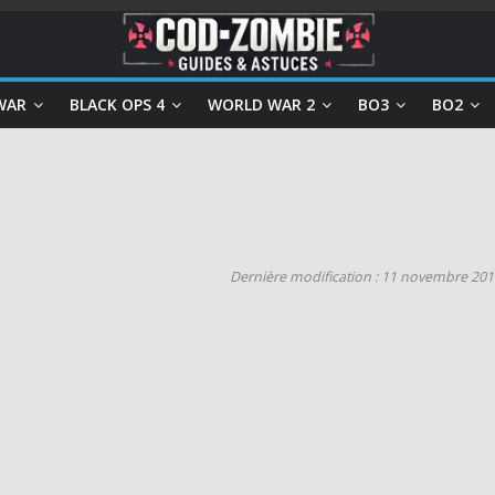
WAR
BLACK OPS 4
WORLD WAR 2
BO3
BO2
Dernière modification : 11 novembre 201