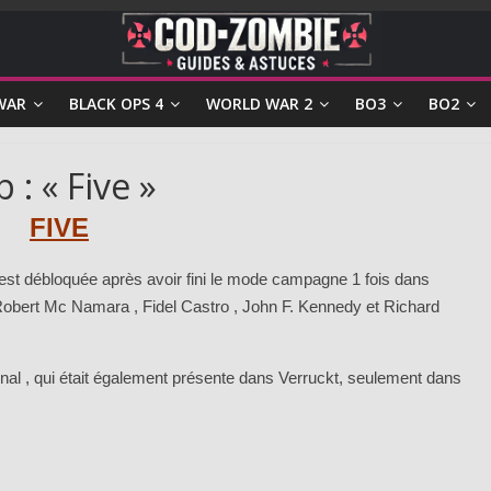
WAR
BLACK OPS 4
WORLD WAR 2
BO3
BO2
: « Five »
FIVE
 est débloquée après avoir fini le mode campagne 1 fois dans
e Robert Mc Namara , Fidel Castro , John F. Kennedy et Richard
rnal , qui était également présente dans Verruckt, seulement dans