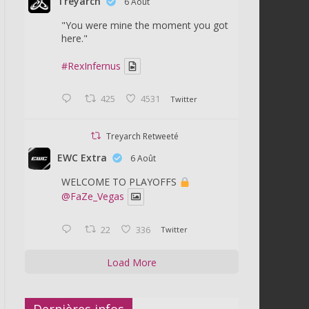
Treyarch
6 Août
"You were mine the moment you got
here."
#RexInfernus
425
4531
Twitter
Treyarch Retweeté
EWC Extra
6 Août
WELCOME TO PLAYOFFS
@FaZe_Vegas
22
336
Twitter
Load More
Dernières infos