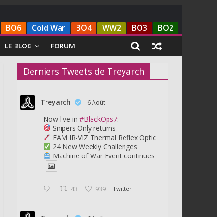
BO6
Cold War
BO4
WW2
BO3
BO2
LE BLOG
FORUM
Derniers Tweets de Treyarch
Treyarch
6 Août
Now live in
#BlackOps7
:
Snipers Only returns
EAM IR-VIZ Thermal Reflex Optic
24 New Weekly Challenges
Machine of War Event continues
43
939
Twitter