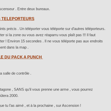
ascenseur . Entre deux bureaux.
S TELEPORTEURS
nts précis . Un téléporter vous téléporte sur d’autres téléporteurs.
ter si la zone ou vous avez réaparru vous plaît pas !!! Il faut
ter ! Environ 15 secondes . Il ne vous téléporte pas aux endroits
ment dans la map .
LE DU PACK A PUNCH
a salle de contrôle .
entagone , SANS qu’il vous prenne une arme , vous pourrez
oûtera 2000.
e tu l’as aimé , et à la prochaine , sur Ascension !