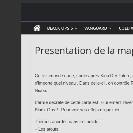
COD
BLACK OPS 6
VANGUARD
COLD 
Zombie
Presentation de la map 
Guides
et
astuces
Cette seconde carte, sortie après Kino Der Toten ,
pour
le
n’importe quel niveau . Dans celle-ci , on contrôl
mode
Nixon.
zombie
L’arme secrète de cette carte est l’Hurlement Hive
de
Black Ops 1. Pour voir ses effets cliquez
ici
Call
of
Thèmes abordés dans cet article :
Duty
– Les atouts