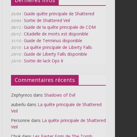
Guide quête principale de Shattered
05/04 :
Sortie de Shattered Veil
03/04 :
Guide de la quête principale de CDM
08/12 :
Citadelle de morts est disponible
05/12 :
Guide de Terminus disponible
31/10 :
La quête principale de Liberty Falls
30/10 :
Guide de Liberty Falls disponible
29/10 :
Sortie de lack Ops 6
25/10 :
Commentaires récents
Zephyreos
dans
Shadows of Evil
auberlu
dans
La quête principale de Shattered
Veil
Personne
dans
La quête principale de Shattered
Veil
Chuk
dans
Les Easter Eggs de The Tomb