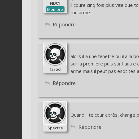
ND01
il coure cinq fois plus vite que t
Membre
ton arme…
Répondre
alors il a une fenetre ou il a la
sur la premiere puis sur l autre e
farod
arme mais il peut pas esdt tes 
Répondre
Quand il te cour après, change p
Répondre
Spectre