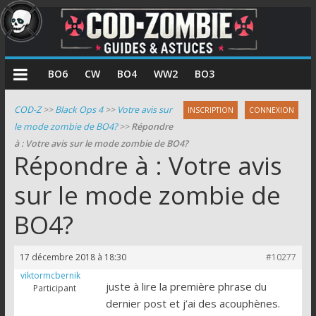
COD
BO6
CW
BO4
WW2
BO3
Zombie
COD-Z
>>
Black Ops 4
>>
Votre avis sur
INSCRIPTION
CONNEXION
le mode zombie de BO4?
>>
Répondre
Guides
à : Votre avis sur le mode zombie de BO4?
et
Répondre à : Votre avis
astuces
pour
sur le mode zombie de
le
BO4?
mode
zombie
de
17 décembre 2018 à 18:30
#10277
Call
viktormcbernik
of
juste à lire la première phrase du
Participant
Duty
dernier post et j’ai des acouphènes.