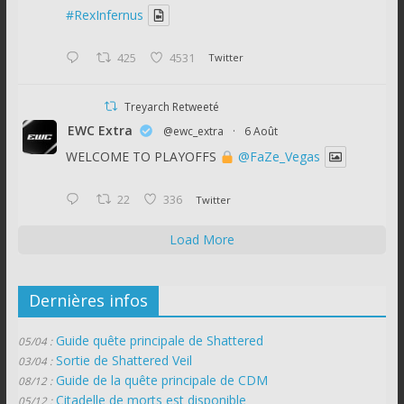
#RexInfernus
425
4531
Twitter
Treyarch Retweeté
EWC Extra
@ewc_extra
·
6 Août
WELCOME TO PLAYOFFS
@FaZe_Vegas
22
336
Twitter
Load More
Dernières infos
Guide quête principale de Shattered
05/04 :
Sortie de Shattered Veil
03/04 :
Guide de la quête principale de CDM
08/12 :
Citadelle de morts est disponible
05/12 :