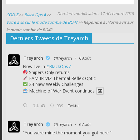
Dernière modification : 17 décembre 2018
COD-Z
>>
Black Ops 4
>>
Votre avis sur le mode zombie de BO4?
>>
Répondre à : Votre avis sur
le mode zombie de BO4?
Derniers Tweets de Treyarch
Treyarch
@treyarch
·
6 Août
Now live in
#BlackOps7
:
Snipers Only returns
EAM IR-VIZ Thermal Reflex Optic
24 New Weekly Challenges
Machine of War Event continues
43
939
Twitter
Treyarch
@treyarch
·
6 Août
"You were mine the moment you got here."