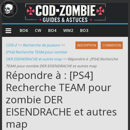
COD
BO6
CW
BO4
WW2
BO3
Zombie
COD-Z
>>
Recherche de joueurs
>>
INSCRIPTION
CONNEXION
[PS4] Recherche TEAM pour zombie
Guides
DER EISENDRACHE et autres map
>>
Répondre à : [PS4] Recherche
et
TEAM pour zombie DER EISENDRACHE et autres map
astuces
Répondre à : [PS4]
pour
le
Recherche TEAM pour
mode
zombie DER
zombie
de
EISENDRACHE et autres
Call
of
map
Duty