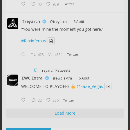
43
939
Twitter
Treyarch
@treyarch
·
6 Août
"You were mine the moment you got here."
#RexInfernus
425
4531
Twitter
Treyarch Retweeté
EWC Extra
@ewc_extra
·
6 Août
WELCOME TO PLAYOFFS
@FaZe_Vegas
22
336
Twitter
Load More