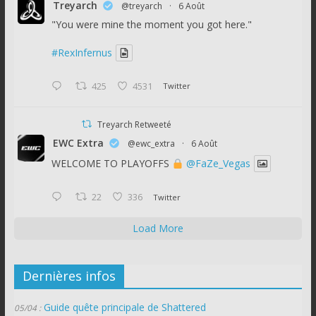
Treyarch
@treyarch
·
6 Août
"You were mine the moment you got here."
#RexInfernus
425
4531
Twitter
Treyarch Retweeté
EWC Extra
@ewc_extra
·
6 Août
WELCOME TO PLAYOFFS
@FaZe_Vegas
22
336
Twitter
Load More
Dernières infos
Guide quête principale de Shattered
05/04 :