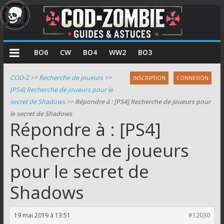
COD
BO6
CW
BO4
WW2
BO3
Zombie
COD-Z
>>
Recherche de joueurs
>>
INSCRIPTION
CONNEXION
[PS4] Recherche de joueurs pour le
Guides
secret de Shadows
>>
Répondre à : [PS4] Recherche de joueurs pour
et
le secret de Shadows
astuces
Répondre à : [PS4]
pour
le
Recherche de joueurs
mode
pour le secret de
zombie
de
Shadows
Call
of
Duty
19 mai 2019 à 13:51
#12030