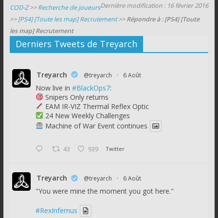
Dernière modification : 16 février 2016
COD-Z
>>
Recherche de joueurs
>>
[PS4] [Toute les map] Recrutement
>>
Répondre à : [PS4] [Toute
les map] Recrutement
Derniers Tweets de Treyarch
Treyarch
@treyarch
·
6 Août
Now live in
#BlackOps7
:
Snipers Only returns
EAM IR-VIZ Thermal Reflex Optic
24 New Weekly Challenges
Machine of War Event continues
43
939
Twitter
Treyarch
@treyarch
·
6 Août
"You were mine the moment you got here."
#RexInfernus