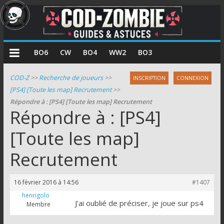
COD
BO6
CW
BO4
WW2
BO3
Zombie
COD-Z
>>
Recherche de joueurs
>>
INSCRIPTION
CONNEXION
[PS4] [Toute les map] Recrutement
>>
Guides
Répondre à : [PS4] [Toute les map] Recrutement
et
Répondre à : [PS4]
astuces
pour
[Toute les map]
le
Recrutement
mode
zombie
de
16 février 2016 à 14:56
#1407
Call
henrigolo
of
J’ai oublié de préciser, je joue sur ps4
Membre
Duty