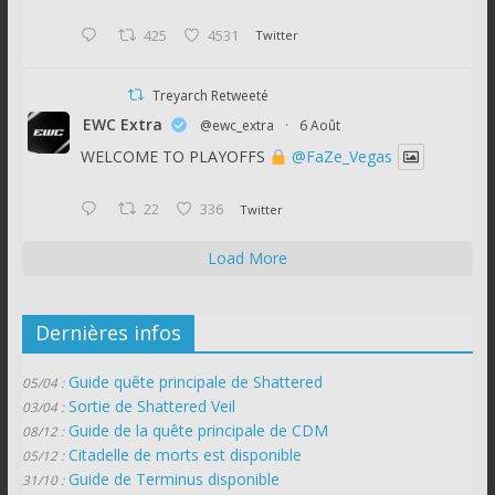
425
4531
Twitter
Treyarch Retweeté
EWC Extra
@ewc_extra
·
6 Août
WELCOME TO PLAYOFFS
@FaZe_Vegas
22
336
Twitter
Load More
Dernières infos
Guide quête principale de Shattered
05/04 :
Sortie de Shattered Veil
03/04 :
Guide de la quête principale de CDM
08/12 :
Citadelle de morts est disponible
05/12 :
Guide de Terminus disponible
31/10 :