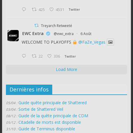
425
4531
Twitter
Treyarch Retweeté
EWC Extra
@ewc_extra
·
6 Août
WELCOME TO PLAYOFFS
@FaZe_Vegas
22
336
Twitter
Load More
Dernières infos
Guide quête principale de Shattered
05/04 :
Sortie de Shattered Veil
03/04 :
Guide de la quête principale de CDM
08/12 :
Citadelle de morts est disponible
05/12 :
Guide de Terminus disponible
31/10 :