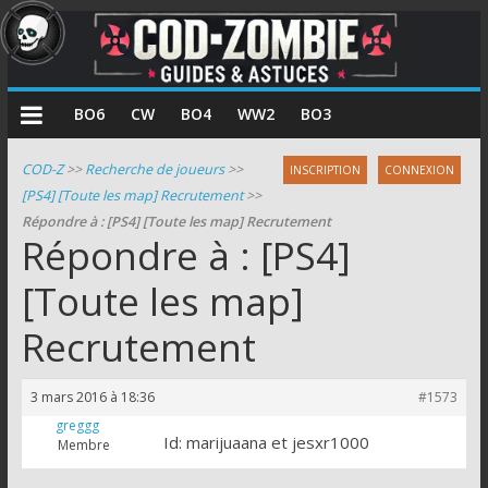
COD
BO6
CW
BO4
WW2
BO3
Zombie
COD-Z
>>
Recherche de joueurs
>>
INSCRIPTION
CONNEXION
[PS4] [Toute les map] Recrutement
>>
Guides
Répondre à : [PS4] [Toute les map] Recrutement
et
Répondre à : [PS4]
astuces
pour
[Toute les map]
le
Recrutement
mode
zombie
de
3 mars 2016 à 18:36
#1573
Call
greggg
of
Id: marijuaana et jesxr1000
Membre
Duty