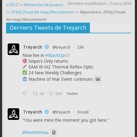
Dernière modification : 3 mars 2016
COD-Z
>>
Recherche de joueurs
>>
[PS4] [Toute les map] Recrutement
>>
Répondre à : [PS4] [Toute
les map] Recrutement
Derniers Tweets de Treyarch
Treyarch
@treyarch
·
23h
Now live in
#BlackOps7
:
Snipers Only returns
EAM IR-VIZ Thermal Reflex Optic
24 New Weekly Challenges
Machine of War Event continues
43
939
Twitter
Treyarch
@treyarch
·
6 Août
"You were mine the moment you got here."
#RexInfernus