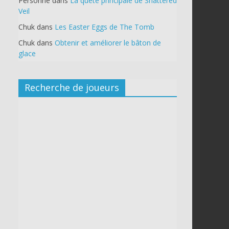
Personne
dans
La quête principale de Shattered
Veil
Chuk
dans
Les Easter Eggs de The Tomb
Chuk
dans
Obtenir et améliorer le bâton de
glace
Recherche de joueurs