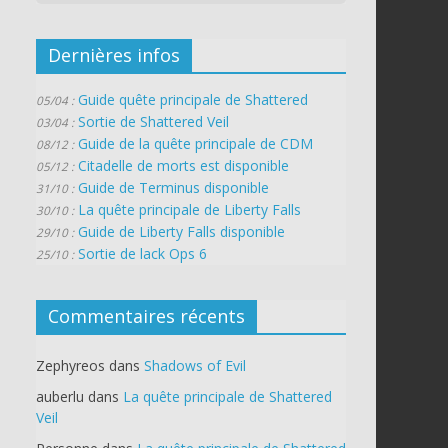
Dernières infos
Guide quête principale de Shattered
05/04 :
Sortie de Shattered Veil
03/04 :
Guide de la quête principale de CDM
08/12 :
Citadelle de morts est disponible
05/12 :
Guide de Terminus disponible
31/10 :
La quête principale de Liberty Falls
30/10 :
Guide de Liberty Falls disponible
29/10 :
Sortie de lack Ops 6
25/10 :
Commentaires récents
Zephyreos
dans
Shadows of Evil
auberlu
dans
La quête principale de Shattered
Veil