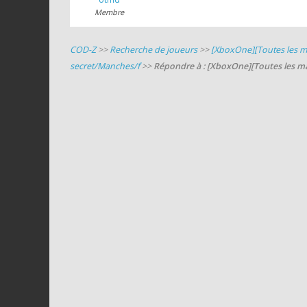
Membre
COD-Z
>>
Recherche de joueurs
>>
[XboxOne][Toutes les m
secret/Manches/f
>>
Répondre à : [XboxOne][Toutes les m