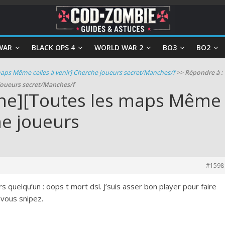
WAR
BLACK OPS 4
WORLD WAR 2
BO3
BO2
aps Même celles à venir] Cherche joueurs secret/Manches/f
>>
Répondre à :
joueurs secret/Manches/f
One][Toutes les maps Même
he joueurs
#1598
 quelqu’un : oops t mort dsl. J’suis asser bon player pour faire
 vous snipez.