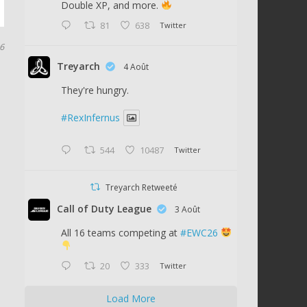
Double XP, and more.
81
638
Twitter
16
Treyarch
4 Août
They're hungry.
#RexInfernus
544
10487
Twitter
Treyarch Retweeté
Call of Duty League
3 Août
All 16 teams competing at
#EWC26
20
333
Twitter
Load More