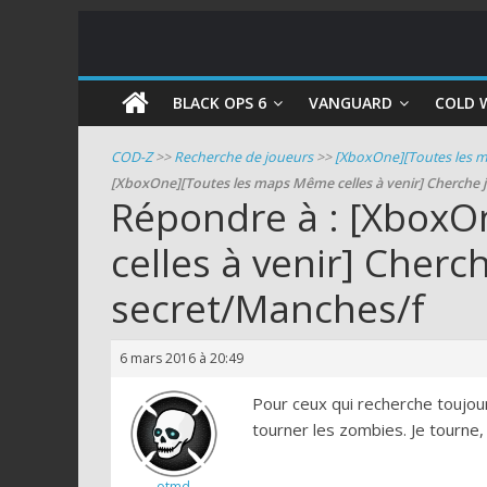
COD
BLACK OPS 6
VANGUARD
COLD 
Zombie
COD-Z
>>
Recherche de joueurs
>>
[XboxOne][Toutes les m
[XboxOne][Toutes les maps Même celles à venir] Cherche 
Guides
Répondre à : [Xbox
et
celles à venir] Cherc
astuces
pour
secret/Manches/f
le
mode
zombie
6 mars 2016 à 20:49
de
Pour ceux qui recherche toujours
Call
tourner les zombies. Je tourne,
of
Duty
otmd