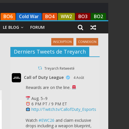
BO6
Cold War
BO4
WW2
BO3
BO2
LE BLOG
FORUM
INSCRIPTION
CONNEXION
Derniers Tweets de Treyarch
Treyarch Retweeté
Call of Duty League
4 Août
Rewards are on the line.
Aug. 5–9
6 PM PT / 9 PM ET
http://Twitch.tv/CallofDuty_Esports
Watch
#EWC26
and claim exclusive
drops including a weapon blueprint,