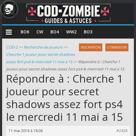
COD
BO6
CW
BO4
WW2
BO3
Zombie
COD-Z
>>
Recherche de joueurs
>>
INSCRIPTION
CONNEXION
Cherche 1 joueur pour secret shadows
Guides
assez fort ps4 le mercredi 11 mai a 15
>>
Répondre à : Cherche 1
et
joueur pour secret shadows assez fort ps4 le mercredi 11 mai a 15
astuces
Répondre à : Cherche 1
pour
le
joueur pour secret
mode
shadows assez fort ps4
zombie
de
le mercredi 11 mai a 15
Call
of
Duty
11 mai 2016 à 18:06
#2428