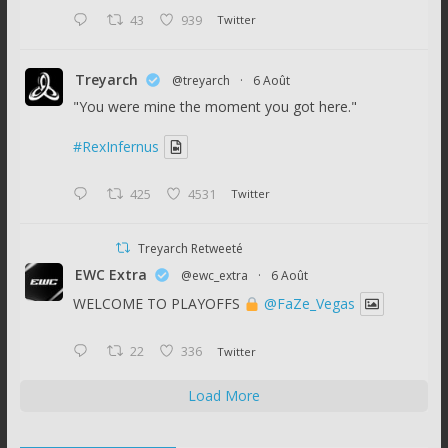
43
939
Twitter
Treyarch
@treyarch
·
6 Août
"You were mine the moment you got here."
#RexInfernus
425
4531
Twitter
Treyarch Retweeté
EWC Extra
@ewc_extra
·
6 Août
WELCOME TO PLAYOFFS
@FaZe_Vegas
22
336
Twitter
Load More