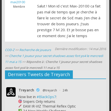
max20100
Salut ! Mon id c’est Max-20100 ca fait
Membre
pas mal de temps que je cherche à
faire le secret de SoE mais j’en chie à
trouver de bons joueurs. J’suis
prestige 7 lvl 20. Et je bosse pas en
ce moment donc j’ai le temps
Dernière modification : 14 mai 2016
COD-Z
>>
Recherche de joueurs
>>
Cherche 1 joueur pour secret shadows assez fort ps4 le mercredi
11 mai a 15
>>
Répondre à : Cherche 1 joueur pour secret shadows
assez fort ps4 le mercredi 11 mai a 15
Derniers Tweets de Treyarch
Treyarch
@treyarch
·
24h
Now live in
#BlackOps7
:
Snipers Only returns
EAM IR-VIZ Thermal Reflex Optic
24 New Weekly Challenges