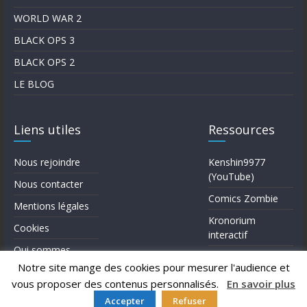
WORLD WAR 2
BLACK OPS 3
BLACK OPS 2
LE BLOG
Liens utiles
Ressources
Nous rejoindre
Kenshin9977
(YouTube)
Nous contacter
Comics Zombie
Mentions légales
Kronorium
Cookies
interactif
Qui sommes-
Forum Reddit (en)
nous?
Notre site mange des cookies pour mesurer l'audience et
vous proposer des contenus personnalisés.
En savoir plus
Accepter
Refuser