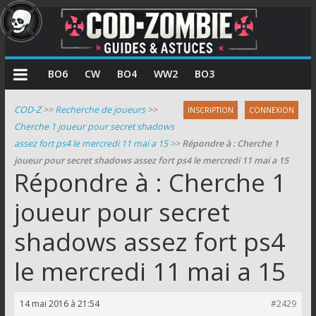
COD
BO6
CW
BO4
WW2
BO3
Zombie
COD-Z
>>
Recherche de joueurs
>>
INSCRIPTION
CONNEXION
Cherche 1 joueur pour secret shadows
Guides
assez fort ps4 le mercredi 11 mai a 15
>>
Répondre à : Cherche 1
et
joueur pour secret shadows assez fort ps4 le mercredi 11 mai a 15
astuces
Répondre à : Cherche 1
pour
le
joueur pour secret
mode
shadows assez fort ps4
zombie
de
le mercredi 11 mai a 15
Call
of
Duty
14 mai 2016 à 21:54
#2429