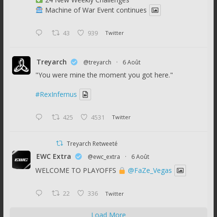
Machine of War Event continues
43
939
Twitter
Treyarch
@treyarch
·
6 Août
"You were mine the moment you got here."
#RexInfernus
425
4531
Twitter
Treyarch Retweeté
EWC Extra
@ewc_extra
·
6 Août
WELCOME TO PLAYOFFS
@FaZe_Vegas
22
336
Twitter
Load More