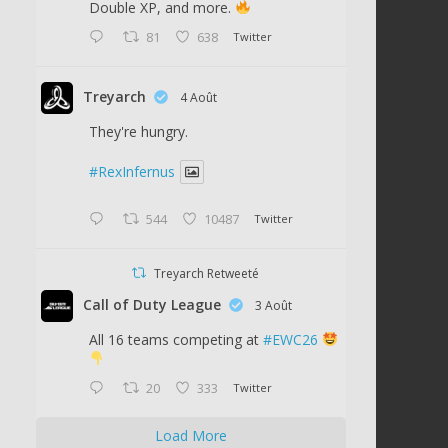
Double XP, and more.
81
638
Twitter
Treyarch
4 Août
They're hungry.
#RexInfernus
544
10487
Twitter
Treyarch Retweeté
Call of Duty League
3 Août
All 16 teams competing at
#EWC26
20
333
Twitter
Load More