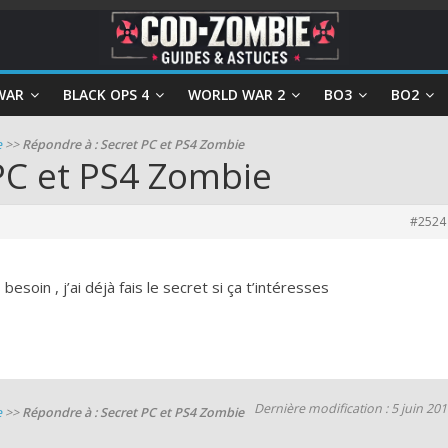
WAR
BLACK OPS 4
WORLD WAR 2
BO3
BO2
e
>>
Répondre à : Secret PC et PS4 Zombie
PC et PS4 Zombie
#2524
 besoin , j’ai déjà fais le secret si ça t’intéresses
Dernière modification : 5 juin 20
e
>>
Répondre à : Secret PC et PS4 Zombie