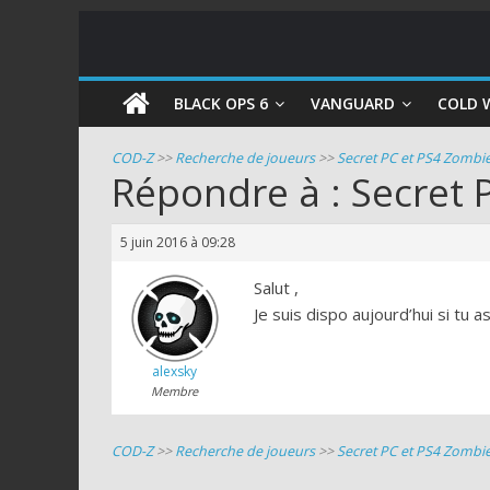
COD
BLACK OPS 6
VANGUARD
COLD 
Zombie
COD-Z
>>
Recherche de joueurs
>>
Secret PC et PS4 Zombi
Répondre à : Secret 
Guides
et
5 juin 2016 à 09:28
astuces
pour
Salut ,
le
Je suis dispo aujourd’hui si tu as
mode
zombie
alexsky
de
Membre
Call
of
COD-Z
>>
Recherche de joueurs
>>
Secret PC et PS4 Zombi
Duty