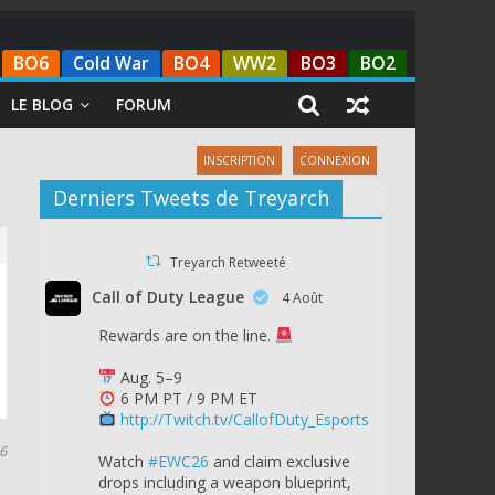
BO6
Cold War
BO4
WW2
BO3
BO2
LE BLOG
FORUM
INSCRIPTION
CONNEXION
Derniers Tweets de Treyarch
Treyarch Retweeté
Call of Duty League
4 Août
Rewards are on the line.
Aug. 5–9
6 PM PT / 9 PM ET
http://Twitch.tv/CallofDuty_Esports
16
Watch
#EWC26
and claim exclusive
drops including a weapon blueprint,