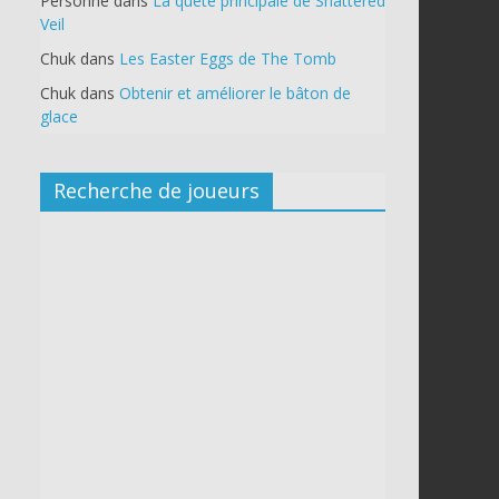
Personne
dans
La quête principale de Shattered
Veil
Chuk
dans
Les Easter Eggs de The Tomb
Chuk
dans
Obtenir et améliorer le bâton de
glace
Recherche de joueurs