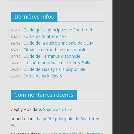
Dernières infos
Guide quête principale de Shattered
05/04 :
Sortie de Shattered Veil
03/04 :
Guide de la quête principale de CDM
08/12 :
Citadelle de morts est disponible
05/12 :
Guide de Terminus disponible
31/10 :
La quête principale de Liberty Falls
30/10 :
Guide de Liberty Falls disponible
29/10 :
Sortie de lack Ops 6
25/10 :
Commentaires récents
Zephyreos
dans
Shadows of Evil
auberlu
dans
La quête principale de Shattered
Veil