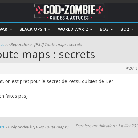
WAR
BLACK OPS 4
WORLD WAR 2
BO3
BO2
ets
>>
Répondre à : [PS4] Toute maps : secrets
oute maps : secrets
#2618
t, on est prêt pour le secret de Zetsu ou bien de Der
en faites pas)
Dernière modification : 1 juillet 20
ets
>>
Répondre à : [PS4] Toute maps :