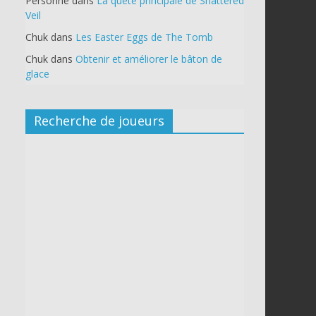
Personne
dans
La quête principale de Shattered
Veil
Chuk
dans
Les Easter Eggs de The Tomb
Chuk
dans
Obtenir et améliorer le bâton de
glace
Recherche de joueurs