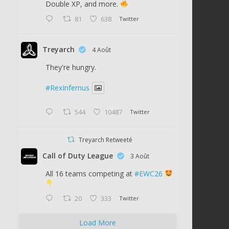
Double XP, and more.
81
638
Twitter
Treyarch
4 Août
They're hungry.
#RexInfernus
544
10487
Twitter
Treyarch Retweeté
Call of Duty League
3 Août
All 16 teams competing at
#EWC26
20
333
Twitter
Load More