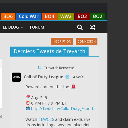
BO6
Cold War
BO4
WW2
BO3
BO2
LE BLOG
FORUM
INSCRIPTION
CONNEXION
Derniers Tweets de Treyarch
Treyarch Retweeté
Call of Duty League
4 Août
Rewards are on the line.
Aug. 5–9
6 PM PT / 9 PM ET
http://Twitch.tv/CallofDuty_Esports
16
Watch
#EWC26
and claim exclusive
drops including a weapon blueprint,