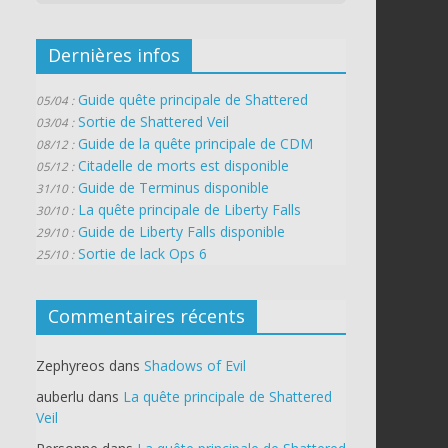
Dernières infos
Guide quête principale de Shattered
05/04 :
Sortie de Shattered Veil
03/04 :
Guide de la quête principale de CDM
08/12 :
Citadelle de morts est disponible
05/12 :
Guide de Terminus disponible
31/10 :
La quête principale de Liberty Falls
30/10 :
Guide de Liberty Falls disponible
29/10 :
Sortie de lack Ops 6
25/10 :
Commentaires récents
Zephyreos
dans
Shadows of Evil
auberlu
dans
La quête principale de Shattered
Veil