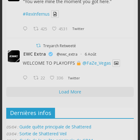
"You were mine the moment you got here."
#RexInfernus
425
4531
Twitter
Treyarch Retweeté
EWC Extra
@ewc_extra
·
6 Août
WELCOME TO PLAYOFFS
@FaZe_Vegas
22
336
Twitter
Load More
Dernières infos
Guide quête principale de Shattered
05/04 :
Sortie de Shattered Veil
03/04 :