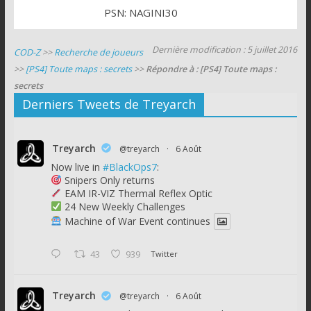
PSN: NAGINI30
Dernière modification : 5 juillet 2016
COD-Z
>>
Recherche de joueurs
>>
[PS4] Toute maps : secrets
>>
Répondre à : [PS4] Toute maps :
secrets
Derniers Tweets de Treyarch
Treyarch
@treyarch
·
6 Août
Now live in
#BlackOps7
:
Snipers Only returns
EAM IR-VIZ Thermal Reflex Optic
24 New Weekly Challenges
Machine of War Event continues
43
939
Twitter
Treyarch
@treyarch
·
6 Août