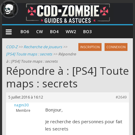
COD
BO6
CW
BO4
WW2
BO3
Zombie
COD-Z
>>
Recherche de joueurs
>>
INSCRIPTION
CONNEXION
[PS4] Toute maps : secrets
>>
Répondre
Guides
à : [PS4] Toute maps : secrets
et
Répondre à : [PS4] Toute
astuces
pour
maps : secrets
le
mode
5 juillet 2016 à 16:12
#2649
zombie
nagini30
de
Bonjour,
Membre
Call
Je recherche des personnes pour fait
of
les secrets
Duty