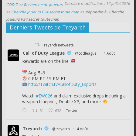
Dernière modification : 17 juillet 2016
COD-Z
>>
Recherche de joueurs
>>
Cherche joueurs PS4 secret toute map
>>
Répondre à : Cherche
joueurs PS4 secret toute map
Derniers Tweets de Treyarch
Treyarch Retweeté
Call of Duty League
@codleague
·
4 Août
Rewards are on the line.
Aug. 5–9
6 PM PT / 9 PM ET
http://Twitch.tv/CallofDuty_Esports
Watch
#EWC26
and claim exclusive drops including a
weapon blueprint, Double XP, and more.
81
638
Twitter
Treyarch
@treyarch
·
4 Août