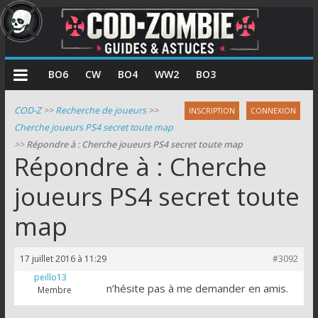
COD
BO6
CW
BO4
WW2
BO3
Zombie
COD-Z
>>
Recherche de joueurs
>>
INSCRIPTION
CONNEXION
Cherche joueurs PS4 secret toute map
Guides
>>
Répondre à : Cherche joueurs PS4 secret toute map
et
Répondre à : Cherche
astuces
pour
joueurs PS4 secret toute
le
map
mode
zombie
de
17 juillet 2016 à 11:29
#3092
Call
peillo13
of
n’hésite pas à me demander en amis.
Membre
Duty