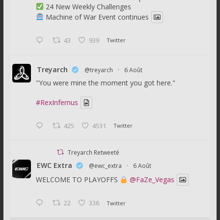
24 New Weekly Challenges
Machine of War Event continues
43
939
Twitter
Treyarch
@treyarch
·
6 Août
"You were mine the moment you got here."
#RexInfernus
425
4531
Twitter
Treyarch Retweeté
EWC Extra
@ewc_extra
·
6 Août
WELCOME TO PLAYOFFS
@FaZe_Vegas
22
336
Twitter