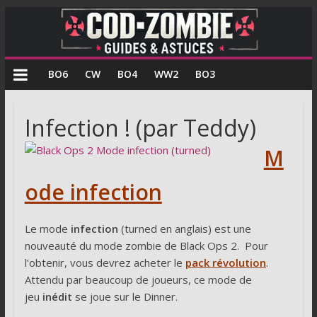
COD
BO6
CW
BO4
WW2
BO3
Zombie
Infection ! (par Teddy)
Guides
M
et
astuces
ode infection
pour
le
mode
Le mode
infection
(turned en anglais) est une
zombie
nouveauté du mode zombie de Black Ops 2. Pour
de
l’obtenir, vous devrez acheter le
pack révolution
.
Call
Attendu par beaucoup de joueurs, ce mode de
of
jeu
inédit
se joue sur le Dinner.
Duty