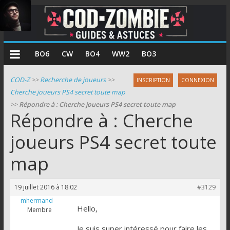
COD
BO6
CW
BO4
WW2
BO3
Zombie
COD-Z
>>
Recherche de joueurs
>>
INSCRIPTION
CONNEXION
Cherche joueurs PS4 secret toute map
Guides
>>
Répondre à : Cherche joueurs PS4 secret toute map
et
Répondre à : Cherche
astuces
pour
joueurs PS4 secret toute
le
map
mode
zombie
de
19 juillet 2016 à 18:02
#3129
Call
mhermand
of
Hello,
Membre
Duty
Je suis super intéressé pour faire les