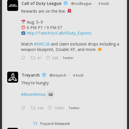
Call of Duty League
@codleague
·
4 Août
Rewards are on the line.
Aug. 5–9
6 PM PT / 9 PM ET
http://Twitch.tv/CallofDuty_Esports
Watch
#EWC26
and claim exclusive drops including a
weapon blueprint, Double XP, and more.
81
638
Twitter
Treyarch
@treyarch
·
4 Août
They're hungry.
#RexInfernus
544
10487
Twitter
Treyarch Retweeté