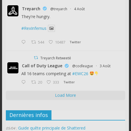
Treyarch
@treyarch
·
4 Août
They're hungry.
#RexInfernus
544
10487
Twitter
Treyarch Retweeté
Call of Duty League
@codleague
·
3 Août
All 16 teams competing at
#EWC26
20
333
Twitter
Load More
Dernières infos
Guide quête principale de Shattered
05/04 :