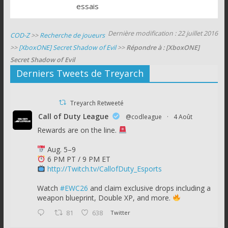
essais
Dernière modification : 22 juillet 2016
COD-Z
>>
Recherche de joueurs
>>
[XboxONE] Secret Shadow of Evil
>>
Répondre à : [XboxONE]
Secret Shadow of Evil
Derniers Tweets de Treyarch
Treyarch Retweeté
Call of Duty League
@codleague
·
4 Août
Rewards are on the line.
Aug. 5–9
6 PM PT / 9 PM ET
http://Twitch.tv/CallofDuty_Esports
Watch
#EWC26
and claim exclusive drops including a
weapon blueprint, Double XP, and more.
81
638
Twitter