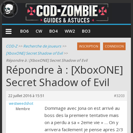
COD
BO6
CW
BO4
WW2
BO3
Zombie
COD-Z
>>
Recherche de joueurs
>>
INSCRIPTION
CONNEXION
[XboxONE] Secret Shadow of Evil
>>
Guides
Répondre à : [XboxONE] Secret Shadow of Evil
et
Répondre à : [XboxONE]
astuces
pour
Secret Shadow of Evil
le
mode
22 juillet 2016 à 15:51
#3203
zombie
westweedshot
de
Dommage avec Jona on est arrivé au
Membre
Call
boss des la premiere tentative mais
of
on a perdu a sa « 2eme vie » … On y
Duty
arrivera facilement je pense apres 2/3