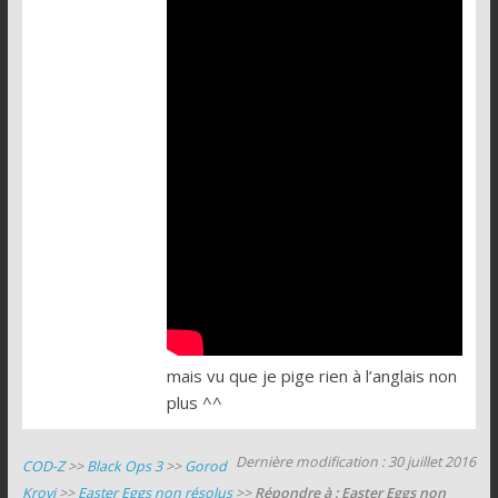
mais vu que je pige rien à l’anglais non
plus ^^
Dernière modification : 30 juillet 2016
COD-Z
>>
Black Ops 3
>>
Gorod
Krovi
>>
Easter Eggs non résolus
>>
Répondre à : Easter Eggs non