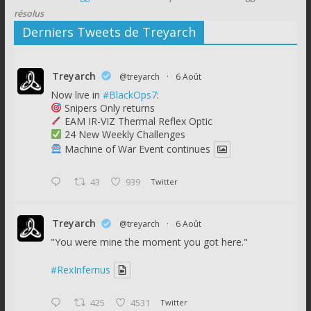
résolus
Derniers Tweets de Treyarch
Treyarch
@treyarch
·
6 Août
Now live in
#BlackOps7
:
Snipers Only returns
EAM IR-VIZ Thermal Reflex Optic
24 New Weekly Challenges
Machine of War Event continues
43
939
Twitter
Treyarch
@treyarch
·
6 Août
"You were mine the moment you got here."
#RexInfernus
425
4531
Twitter