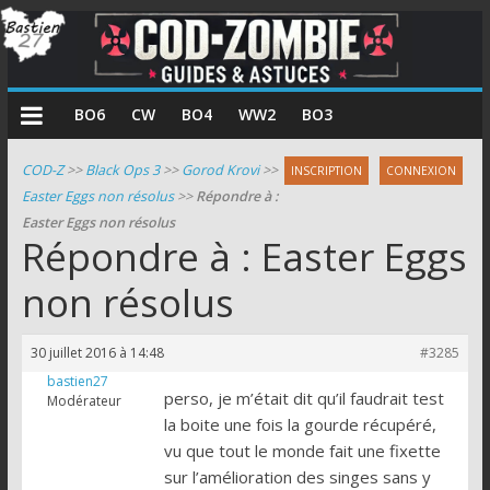
COD
BO6
CW
BO4
WW2
BO3
Zombie
COD-Z
>>
Black Ops 3
>>
Gorod Krovi
>>
INSCRIPTION
CONNEXION
Easter Eggs non résolus
>>
Répondre à :
Guides
Easter Eggs non résolus
et
Répondre à : Easter Eggs
astuces
pour
non résolus
le
mode
30 juillet 2016 à 14:48
#3285
zombie
bastien27
de
perso, je m’était dit qu’il faudrait test
Modérateur
Call
la boite une fois la gourde récupéré,
of
vu que tout le monde fait une fixette
Duty
sur l’amélioration des singes sans y