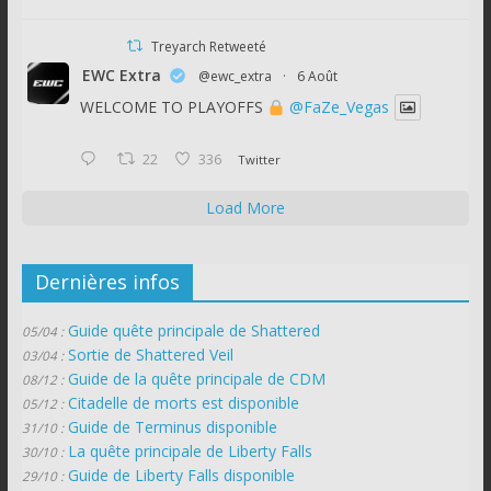
Treyarch Retweeté
EWC Extra
@ewc_extra
·
6 Août
WELCOME TO PLAYOFFS
@FaZe_Vegas
22
336
Twitter
Load More
Dernières infos
Guide quête principale de Shattered
05/04 :
Sortie de Shattered Veil
03/04 :
Guide de la quête principale de CDM
08/12 :
Citadelle de morts est disponible
05/12 :
Guide de Terminus disponible
31/10 :
La quête principale de Liberty Falls
30/10 :
Guide de Liberty Falls disponible
29/10 :