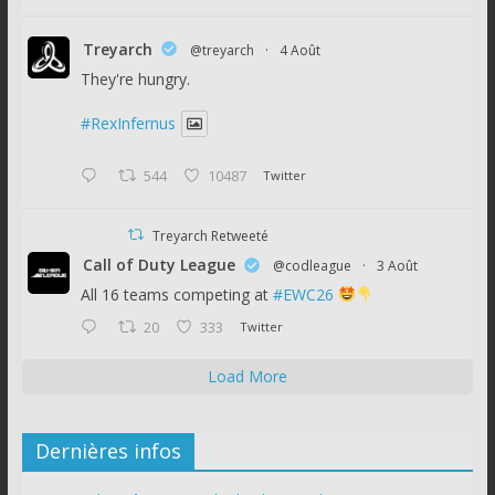
Treyarch
@treyarch
·
4 Août
They're hungry.
#RexInfernus
544
10487
Twitter
Treyarch Retweeté
Call of Duty League
@codleague
·
3 Août
All 16 teams competing at
#EWC26
20
333
Twitter
Load More
Dernières infos