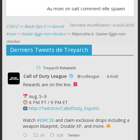
Au moin on sait comment elle spawn
Dernière modification : 4 août 2016
COD-Z
>>
Black Ops 3
>>
Gorod
Krovi
>>
Easter Eggs non résolus
>>
Répondre à : Easter Eggs non
résolus
Derniers Tweets de Treyarch
Treyarch Retweeté
Call of Duty League
@codleague
·
4 Août
Rewards are on the line.
Aug. 5–9
6 PM PT / 9 PM ET
http://Twitch.tv/CallofDuty_Esports
Watch
#EWC26
and claim exclusive drops including a
weapon blueprint, Double XP, and more.
81
638
Twitter