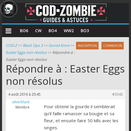
COD
BO6
CW
BO4
WW2
BO3
Zombie
COD-Z
>>
Black Ops 3
>>
Gorod Krovi
>>
INSCRIPTION
CONNEXION
Easter Eggs non résolus
>>
Répondre à :
Guides
Easter Eggs non résolus
et
Répondre à : Easter Eggs
astuces
pour
non résolus
le
mode
4 août 2016 à 20:45
#3343
zombie
silverblack
de
Pour obtenir la gourde il semblerait
Membre
Call
qu’il faille ramasser sa bougie et sa
of
fleur, et ensuite faire 50 kills avec les
Duty
singes.