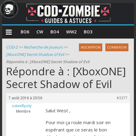
COD
BO6
CW
BO4
WW2
BO3
Zombie
COD-Z
>>
Recherche de joueurs
>>
INSCRIPTION
CONNEXION
[XboxONE] Secret Shadow of Evil
>>
Guides
Répondre à : [XboxONE] Secret Shadow of Evil
et
Répondre à : [XboxONE]
astuces
pour
Secret Shadow of Evil
le
mode
7 août 2016 à 20:56
#3377
zombie
osteelfpoty
de
Salut West ,
Membre
Call
Pour moi ça roule mardi soir en
of
espérant que ce seras le bon
Duty