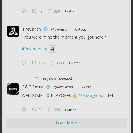
43
939
Twitter
Treyarch
@treyarch
·
6 Août
"You were mine the moment you got here."
#RexInfernus
425
4531
Twitter
Treyarch Retweeté
EWC Extra
@ewc_extra
·
6 Août
WELCOME TO PLAYOFFS
@FaZe_Vegas
22
336
Twitter
Load More