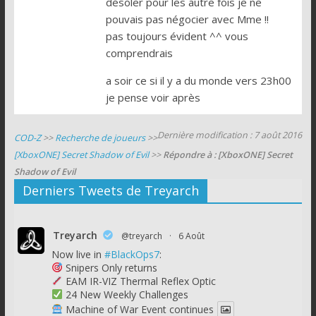
désoler pour les autre fois je ne
pouvais pas négocier avec Mme !!
pas toujours évident ^^ vous
comprendrais
a soir ce si il y a du monde vers 23h00
je pense voir après
Dernière modification : 7 août 2016
COD-Z
>>
Recherche de joueurs
>>
[XboxONE] Secret Shadow of Evil
>>
Répondre à : [XboxONE] Secret
Shadow of Evil
Derniers Tweets de Treyarch
Treyarch
@treyarch
·
6 Août
Now live in
#BlackOps7
:
Snipers Only returns
EAM IR-VIZ Thermal Reflex Optic
24 New Weekly Challenges
Machine of War Event continues